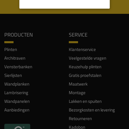
WIJ WORDEN BEOORDEELD MET EEN 8.8
PRODUCTEN
SERVICE
Plinten
Klantenservice
Architraven
Veelgestelde vragen
Vensterbanken
Keuzehulp plinten
Sierlijsten
Gratis proefstalen
Wandplanken
Maatwerk
Lambrisering
Montage
Wandpanelen
Lakken en spuiten
Aanbiedingen
Bezorgkosten en levering
Retourneren
Kadobon