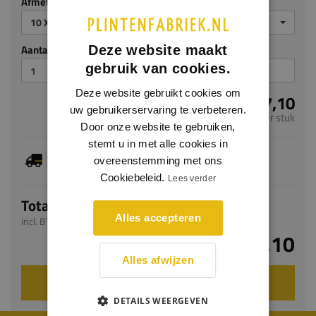
Afmeting
10 X 60 MM
Aantal stuks
Deze website maakt
gebruik van cookies.
Deze website gebruikt cookies om
€ 7,10
uw gebruikerservaring te verbeteren.
per stuk
Door onze website te gebruiken,
stemt u in met alle cookies in
Dit artikel is voorradig, de verwachte levertijd
overeenstemming met ons
bedraagt 1-3 werkdagen
Cookiebeleid.
Lees verder
Totaal
Alles accepteren
incl. BTW
€ 7,10
Alles afwijzen
VOEG TOE AAN WINKELWAGEN
DETAILS WEERGEVEN