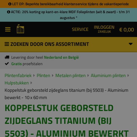
LET OP: Beperkte bereikbaarheid klantenservice tijdens de vakantieperiode
ACTIE: 20% korting op kant-en-klare MDF Folieplinten (wit & zwart) - t/m 31
augustus *
INLOGGEN
€ 0,00
SERVICE
ZAKELIJK
ZOEKEN DOOR ONS ASSORTIMENT
Levering door heel
Nederland en België
Gratis
proefstalen
Plintenfabriek
Plinten
Metalen plinten
Aluminium plinten
Hulpstukken
Koppelstuk geborsteld zijdeglans titanium (bij 5503) - Aluminium
bewerkt - 10 x 60 mm
KOPPELSTUK GEBORSTELD
ZIJDEGLANS TITANIUM (BIJ
5503) - ALUMINIUM BEWERKT