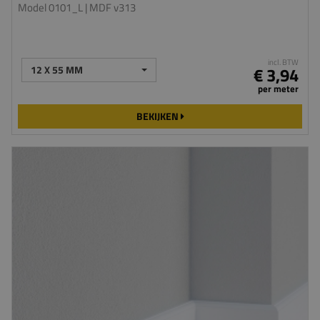
Model 0101_L
| MDF v313
incl. BTW
12 X 55 MM
€ 3,94
per meter
BEKIJKEN