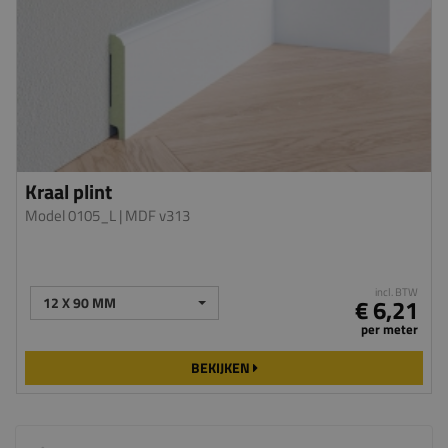
Kraal plint
Model 0105_L
| MDF v313
incl. BTW
12 X 90 MM
€ 6,21
per meter
BEKIJKEN