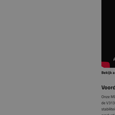
Bekijk a
Voord
Onze MDF
de V313-
stabilit