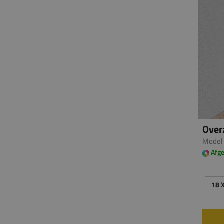
Overz
Model
Afge
18 