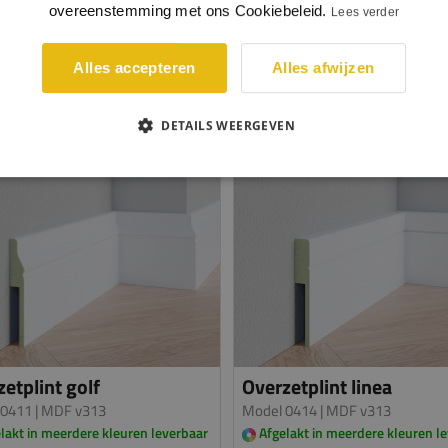
overeenstemming met ons Cookiebeleid.
per meter
p
Lees verder
BEKIJKEN
BEKIJKEN
Alles accepteren
Alles afwijzen
DETAILS WEERGEVEN
etplint golf
Overzetplint linea
 0411
| MDF v313
Model 0414
| MDF v313
lakt in meerdere kleuren leverbaar
Afgelakt in meerdere kleuren l