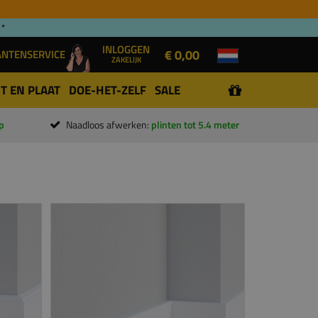
 *
INLOGGEN
€ 0,00
ANTENSERVICE
ZAKELIJK
T EN PLAAT
DOE-HET-ZELF
SALE
p
Naadloos afwerken:
plinten tot 5.4 meter