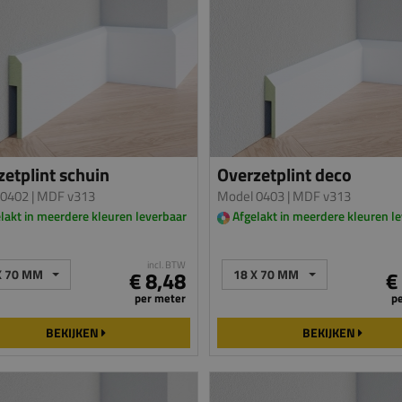
etplint schuin
Overzetplint deco
 0402
| MDF v313
Model 0403
| MDF v313
lakt in meerdere kleuren leverbaar
Afgelakt in meerdere kleuren l
incl. BTW
X 70 MM
€ 8,48
18 X 70 MM
€
per meter
p
BEKIJKEN
BEKIJKEN