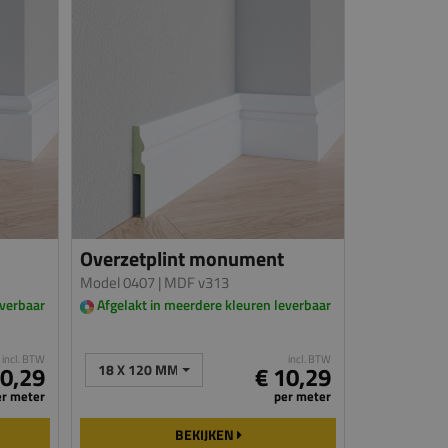
Overzetplint monument
Model 0407
| MDF v313
everbaar
Afgelakt in meerdere kleuren leverbaar
incl. BTW
incl. BTW
10,29
18 X 120 MM
€ 10,29
er meter
per meter
BEKIJKEN