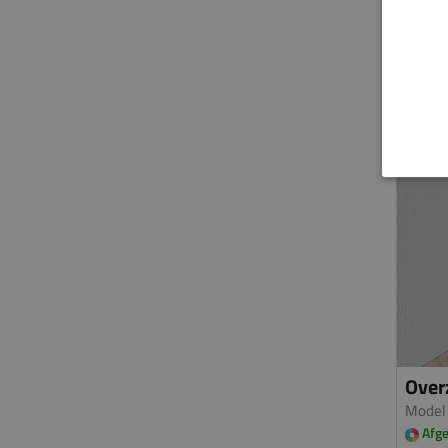
Overz
Model
Afge