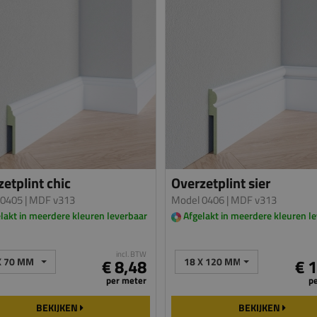
etplint chic
Overzetplint sier
 0405
| MDF v313
Model 0406
| MDF v313
lakt in meerdere kleuren leverbaar
Afgelakt in meerdere kleuren l
incl. BTW
X 70 MM
€ 8,48
18 X 120 MM
€ 
per meter
p
BEKIJKEN
BEKIJKEN