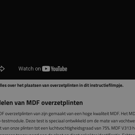
lles over het plaatsen van overzetplinten in dit instructiefilmpje.
elen van MDF overzetplinten
 overzetplinten van zijn gemaakt van een hoge kwaliteit MDF. Het MDF 
testmodule. Deze test is speciaal ontwikkeld om de mate van vochtwe
eit van onze plinten tot een luchtvochtigheidsgraad van 75%. MDF V313 h