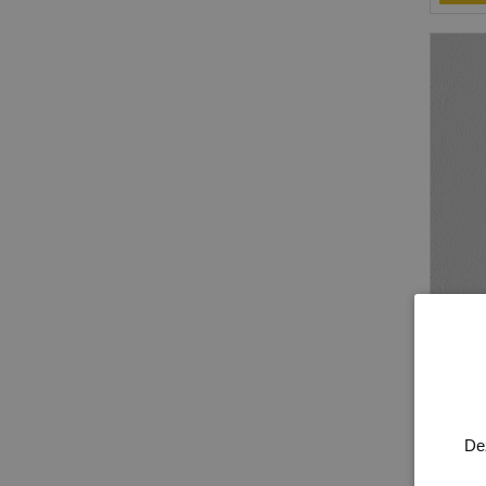
Over
Model
Afge
De
18 