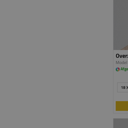
Overz
Model
Afge
18 