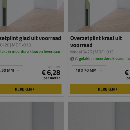
etplint glad uit voorraad
Overzetplint kraal uit
voorraad
 0420
| MDF v313
lakt in meerdere kleuren leverbaar
Model 0425
| MDF v313
Afgelakt in meerdere kleuren l
incl. BTW
X 50 MM
€ 6,28
18 X 70 MM
€
per meter
p
BEKIJKEN
BEKIJKEN