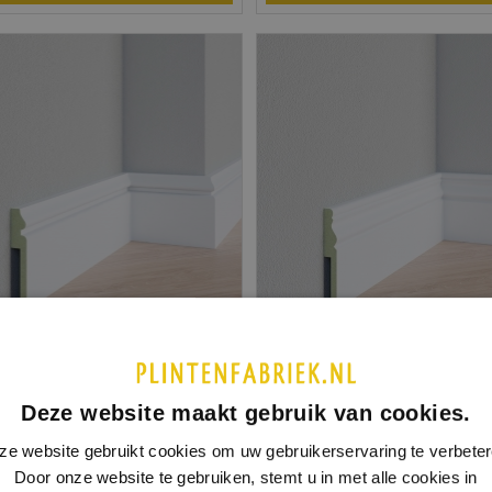
zetplint elegance
Overzetplint classique
 0408
| MDF v313
Model 0409
| MDF v313
lakt in meerdere kleuren leverbaar
Afgelakt in meerdere kleuren l
Deze website maakt gebruik van cookies.
ze website gebruikt cookies om uw gebruikerservaring te verbeter
incl. BTW
X 120 MM
€ 10,29
18 X 120 MM
€ 
Door onze website te gebruiken, stemt u in met alle cookies in