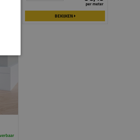
er meter
per meter
BEKIJKEN
everbaar