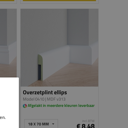
Overzetplint ellips
Model 0410
| MDF v313
everbaar
Afgelakt in meerdere kleuren leverbaar
en.
incl. BTW
incl. BTW
10,29
18 X 70 MM
€ 8,48