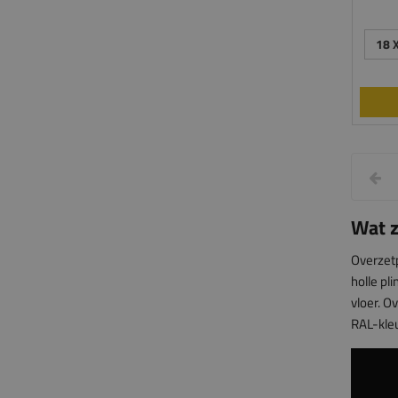
18 
Wat z
Overzetp
holle pl
vloer. O
RAL-kleu