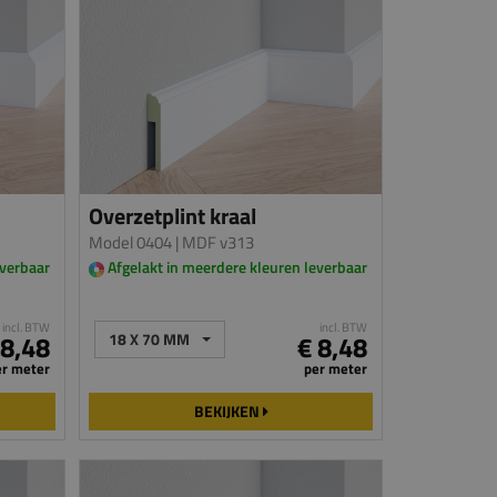
Overzetplint kraal
Model 0404
| MDF v313
everbaar
Afgelakt in meerdere kleuren leverbaar
incl. BTW
incl. BTW
 8,48
18 X 70 MM
€ 8,48
er meter
per meter
BEKIJKEN