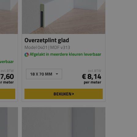
Overzetplint glad
Model 0401
| MDF v313
Afgelakt in meerdere kleuren leverbaar
everbaar
incl. BTW
incl. BTW
 7,60
18 X 70 MM
€ 8,14
er meter
per meter
BEKIJKEN