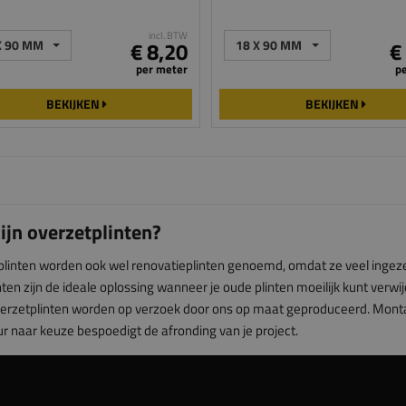
incl. BTW
X 90 MM
€ 8,20
18 X 90 MM
€
per meter
p
BEKIJKEN
BEKIJKEN
ijn overzetplinten?
linten worden ook wel renovatieplinten genoemd, omdat ze veel ingezet
inten zijn de ideale oplossing wanneer je oude plinten moeilijk kunt ver
verzetplinten worden op verzoek door ons op maat geproduceerd. Montage
r naar keuze bespoedigt de afronding van je project.