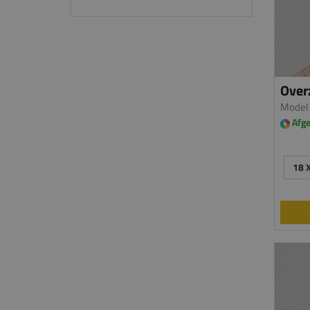
Overz
Model
Afge
18 