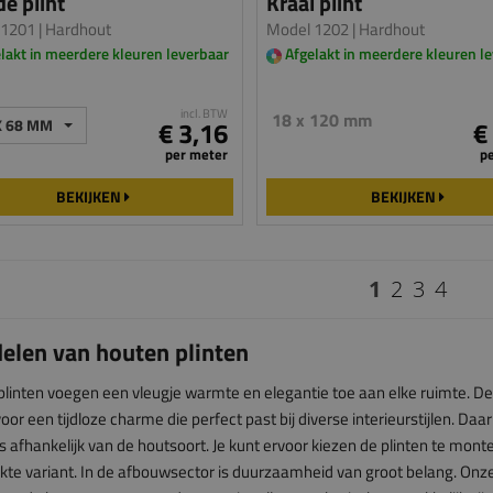
e plint
Kraal plint
 1201
| Hardhout
Model 1202
| Hardhout
lakt in meerdere kleuren leverbaar
Afgelakt in meerdere kleuren l
incl. BTW
18 x 120 mm
X 68 MM
€ 3,16
€
per meter
p
BEKIJKEN
BEKIJKEN
1
2
3
4
elen van houten plinten
linten voegen een vleugje warmte en elegantie toe aan elke ruimte. De n
oor een tijdloze charme die perfect past bij diverse interieurstijlen. Daar
s afhankelijk van de houtsoort. Je kunt ervoor kiezen de plinten te monter
te variant. In de afbouwsector is duurzaamheid van groot belang. Onz