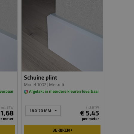
Schuine plint
Model 1002
| Meranti
everbaar
Afgelakt in meerdere kleuren leverbaar
incl. BTW
incl. BTW
 1,68
18 X 70 MM
€ 5,45
er meter
per meter
BEKIJKEN