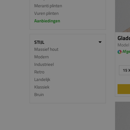
Meranti plinten
Vuren plinten
Aanbiedingen
Gladd
STIJL
Model
Massief hout
Afge
Modern
Industrieel
15 
Retro
Landelijk
Klassiek
Bruin