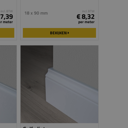
incl. BTW
incl. BTW
18 x 90 mm
 7,39
€ 8,32
er meter
per meter
BEKIJKEN