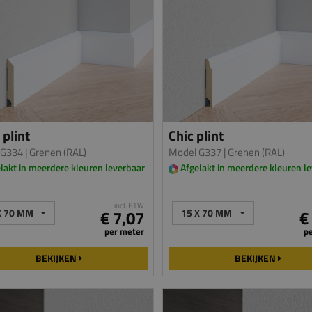
plint
Chic plint
 G334
| Grenen (RAL)
Model G337
| Grenen (RAL)
lakt in meerdere kleuren leverbaar
Afgelakt in meerdere kleuren l
incl. BTW
X 70 MM
€ 7,07
15 X 70 MM
€
per meter
p
BEKIJKEN
BEKIJKEN