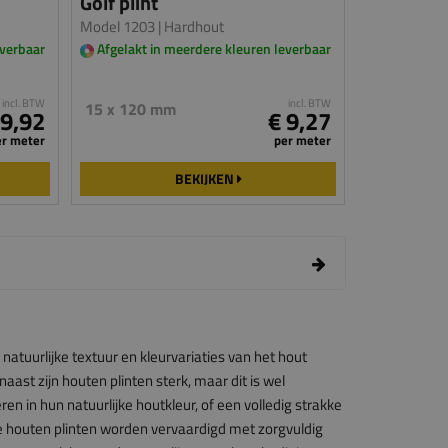
Golf plint
Model 1203
| Hardhout
everbaar
Afgelakt in meerdere kleuren leverbaar
incl. BTW
incl. BTW
15 x 120 mm
 9,92
€ 9,27
er meter
per meter
BEKIJKEN
atuurlijke textuur en kleurvariaties van het hout
naast zijn houten plinten sterk, maar dit is wel
en in hun natuurlijke houtkleur, of een volledig strakke
e houten plinten worden vervaardigd met zorgvuldig