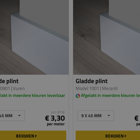
e plint
Gladde plint
 0901
| Vuren
Model 1001
| Meranti
lakt in meerdere kleuren leverbaar
Afgelakt in meerdere kleuren l
incl. BTW
 45 MM
€ 3,30
9 X 45 MM
€
per meter
p
BEKIJKEN
BEKIJKEN