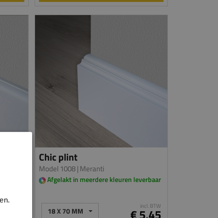
Chic plint
Model 1008
| Meranti
everbaar
Afgelakt in meerdere kleuren leverbaar
en.
incl. BTW
incl. BTW
 5,45
18 X 70 MM
€ 5,45