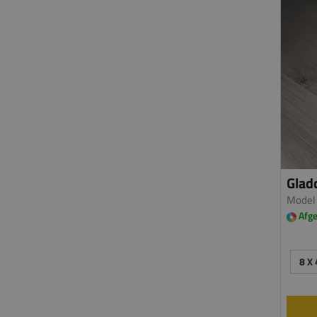
Gladd
Model
Afge
8 X