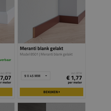
Meranti blank gelakt
Model 8501
| Meranti blank gelakt
everbaar
incl. BTW
incl. BTW
 7,07
9 X 45 MM
€ 1,77
er meter
per meter
BEKIJKEN