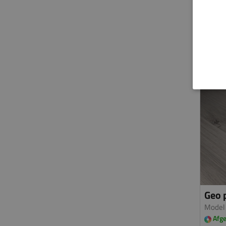
Geo p
Model
Afge