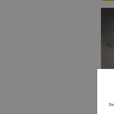
Ellip
Model
Afge
De
18 x