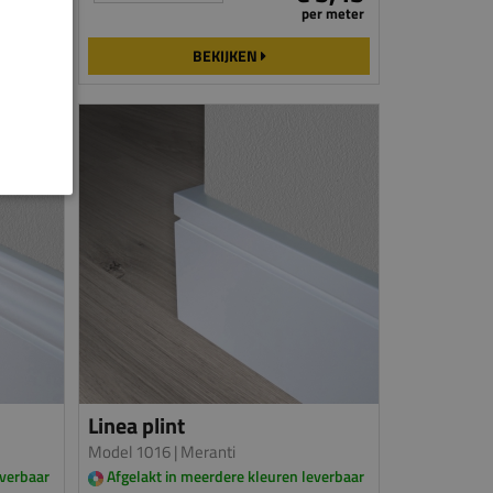
er meter
per meter
BEKIJKEN
Linea plint
Model 1016
| Meranti
everbaar
Afgelakt in meerdere kleuren leverbaar