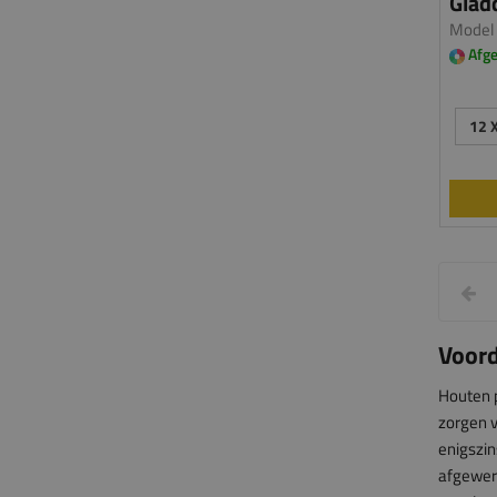
Gladd
Model
Afge
12 
Voord
Houten p
zorgen v
enigszin
afgewerk