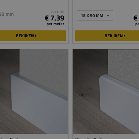
incl. BTW
 90 mm
€ 7,39
18 X 90 MM
€
per meter
p
BEKIJKEN
BEKIJKEN