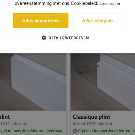
overeenstemming met ons Cookiebeleid.
per meter
p
Lees verder
BEKIJKEN
BEKIJKEN
Alles accepteren
Alles afwijzen
DETAILS WEERGEVEN
lint
Classique plint
 1012
| Meranti
Model 1015
| Meranti
lakt in meerdere kleuren leverbaar
Afgelakt in meerdere kleuren l