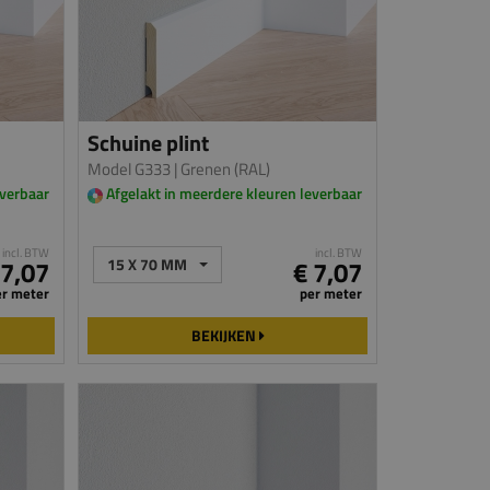
Schuine plint
Model G333
| Grenen (RAL)
everbaar
Afgelakt in meerdere kleuren leverbaar
incl. BTW
incl. BTW
 7,07
15 X 70 MM
€ 7,07
er meter
per meter
BEKIJKEN