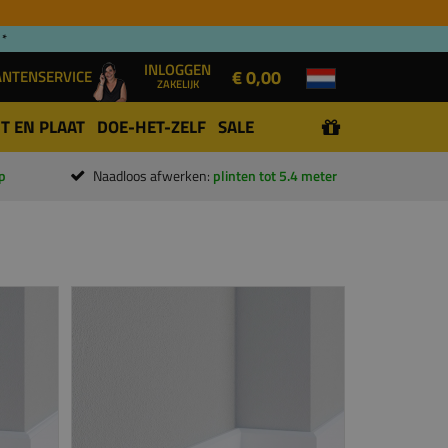
 *
INLOGGEN
€ 0,00
ANTENSERVICE
ZAKELIJK
T EN PLAAT
DOE-HET-ZELF
SALE
p
Naadloos afwerken:
plinten tot 5.4 meter