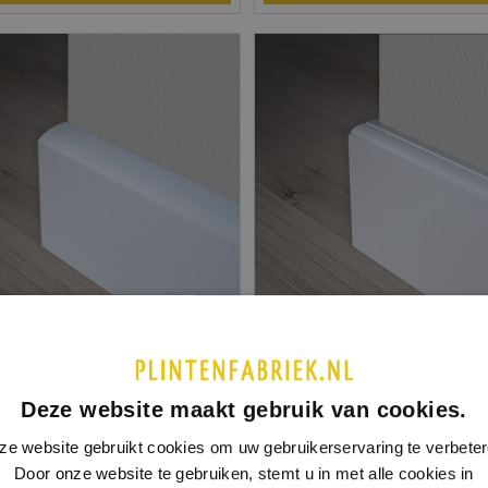
s plint
Kraal plint
 1004
| Meranti
Model 1007
| Meranti
lakt in meerdere kleuren leverbaar
Afgelakt in meerdere kleuren l
Deze website maakt gebruik van cookies.
ze website gebruikt cookies om uw gebruikerservaring te verbeter
incl. BTW
 70 mm
€ 5,45
18 X 70 MM
€
Door onze website te gebruiken, stemt u in met alle cookies in