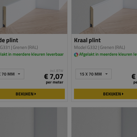
e plint
Kraal plint
 G331
| Grenen (RAL)
Model G332
| Grenen (RAL)
lakt in meerdere kleuren leverbaar
Afgelakt in meerdere kleuren l
incl. BTW
X 70 MM
€ 7,07
15 X 70 MM
€
per meter
p
BEKIJKEN
BEKIJKEN