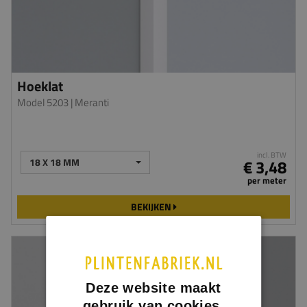
Hoeklat
Model 5203
| Meranti
incl. BTW
18 X 18 MM
€ 3,48
per meter
BEKIJKEN
Deze website maakt
gebruik van cookies.