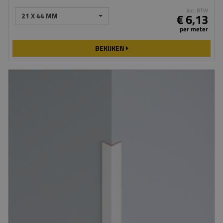
incl. BTW
21 X 44 MM
€ 6,13
per meter
BEKIJKEN