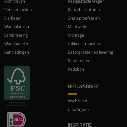
Architraven
Veelgestelde vragen
Vensterbanken
Keuzehulp plinten
Sierlijsten
Gratis proefstalen
Wandplanken
Maatwerk
Lambrisering
Montage
Wandpanelen
Lakken en spuiten
Aanbiedingen
Bezorgkosten en levering
Retourneren
Kadobon
NIEUWSBRIEF
Inschrijven
Uitschrijven
INSPIRATIE