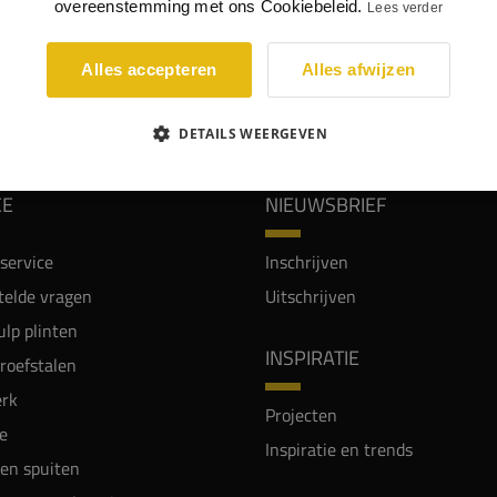
overeenstemming met ons Cookiebeleid.
Lees verder
Alles accepteren
Alles afwijzen
WIJ WORDEN BEOORDEELD MET EEN 8.8
DETAILS WEERGEVEN
CE
NIEUWSBRIEF
service
Inschrijven
telde vragen
Uitschrijven
lp plinten
INSPIRATIE
proefstalen
rk
Projecten
e
Inspiratie en trends
en spuiten