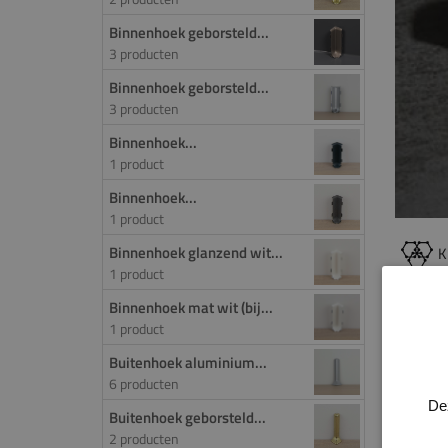
Binnenhoek geborsteld...
3 producten
Binnenhoek geborsteld...
3 producten
Binnenhoek...
1 product
Binnenhoek...
1 product
Binnenhoek glanzend wit...
K
1 product
Binnenhoek mat wit (bij...
PROD
1 product
Set ei
Buitenhoek aluminium...
6 producten
De
Buitenhoek geborsteld...
2 producten