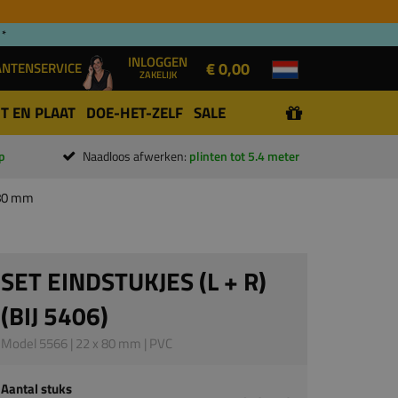
 *
INLOGGEN
€ 0,00
ANTENSERVICE
ZAKELIJK
T EN PLAAT
DOE-HET-ZELF
SALE
p
Naadloos afwerken:
plinten tot 5.4 meter
x 80 mm
SET EINDSTUKJES (L + R)
(BIJ 5406)
Model 5566 | 22 x 80 mm | PVC
Aantal stuks