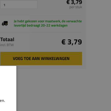
€ 3,79
per stuk
Je hebt gekozen voor maatwerk, de verwachte
levertijd bedraagt 20-22 werkdagen
Totaal
€ 3,79
incl. BTW
VOEG TOE AAN WINKELWAGEN
en.