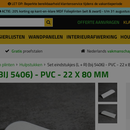
LET OP: Beperkte bereikbaarheid klantenservice tijdens de vakantieperiode
ACTIE: 20% korting op kant-en-klare MDF Folieplinten (wit & zwart) - t/m 31 augustus
OFFERTE AANVRAGEN
KL
SIERLIJSTEN
WANDPANELEN
INTERIEURAFWERKING
HOU
Gratis
proefstalen
Nederlands
vakmanscha
 plinten
Hulpstukken
Set eindstukjes (L + R) (bij 5406) - PVC - 22 
BIJ 5406) - PVC - 22 X 80 MM