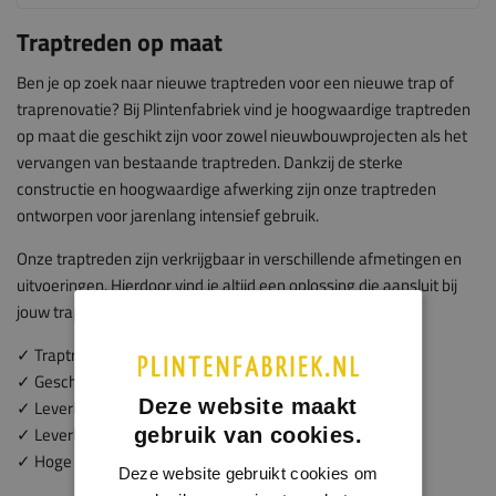
Traptreden op maat
Ben je op zoek naar nieuwe traptreden voor een nieuwe trap of
traprenovatie? Bij Plintenfabriek vind je hoogwaardige traptreden
op maat die geschikt zijn voor zowel nieuwbouwprojecten als het
vervangen van bestaande traptreden. Dankzij de sterke
constructie en hoogwaardige afwerking zijn onze traptreden
ontworpen voor jarenlang intensief gebruik.
Onze traptreden zijn verkrijgbaar in verschillende afmetingen en
uitvoeringen. Hierdoor vind je altijd een oplossing die aansluit bij
jouw trapproject.
✓ Traptreden op maat gemaakt
✓ Geschikt voor nieuwbouw en traprenovatie
Deze website maakt
✓ Leverbaar in 25, 30 en 40 mm dikte
✓ Leverbaar met of zonder antislip strip
gebruik van cookies.
✓ Hoge kwaliteit en duurzame afwerking
Deze website gebruikt cookies om