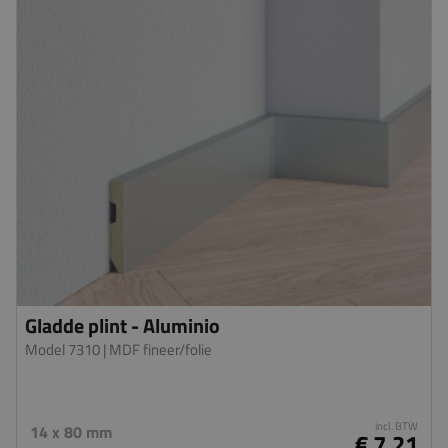
Gladde plint - Aluminio
Model 7310
| MDF fineer/folie
incl. BTW
14 x 80 mm
€ 7,21