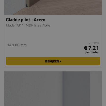
Gladde plint - Acero
Model 7311
| MDF fineer/folie
incl. BTW
14 x 80 mm
€ 7,21
per meter
BEKIJKEN