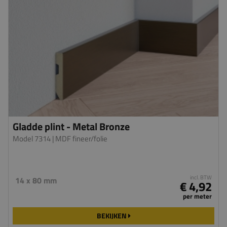
Gladde plint - Metal Bronze
Model 7314
| MDF fineer/folie
incl. BTW
14 x 80 mm
€ 4,92
per meter
BEKIJKEN