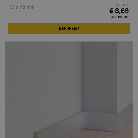
incl. BTW
13 x 75 mm
€ 8,69
per meter
BEKIJKEN