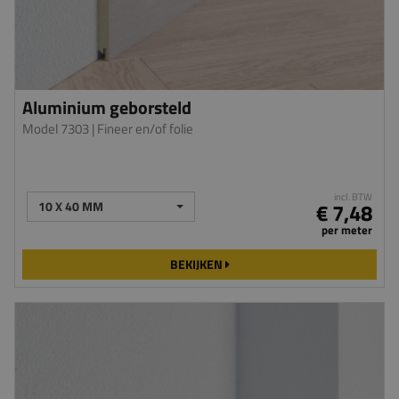
Aluminium geborsteld
Model 7303
| Fineer en/of folie
incl. BTW
10 X 40 MM
€ 7,48
per meter
BEKIJKEN