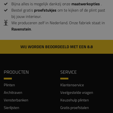
Bijna alles is mogelijk dankzij onze
maatwerkopties
.
Bestel gratis
proefstukjes
om te kijken of de plint past
bij jouw interieur.
We produceren zelf in Nederland. Onze fabriek staat in
Ravenstein
.
WIJ WORDEN BEOORDEELD MET EEN 8.8
PRODUCTEN
SERVICE
Plinten
Klantenservice
Architraven
Veelgestelde vragen
Vensterbanken
Keuzehulp plinten
Sierlijsten
Gratis proefstalen