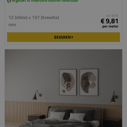
Afgelakt in meerdere kleuren leverbaar
incl. BTW
12 (dikte) x 137 (breedte)
€ 9,81
mm
per meter
BEKIJKEN