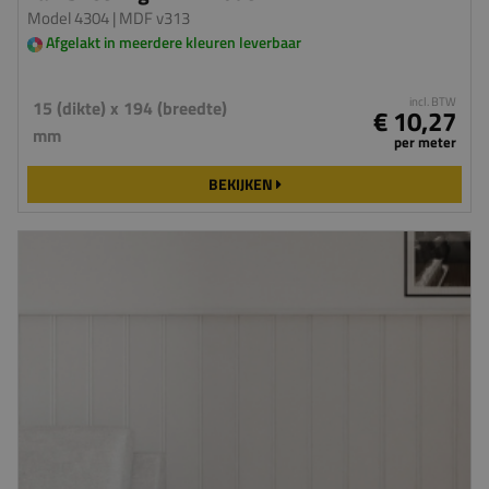
Model 4304
| MDF v313
Afgelakt in meerdere kleuren leverbaar
incl. BTW
15 (dikte) x 194 (breedte)
€ 10,27
mm
per meter
BEKIJKEN