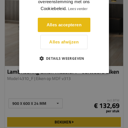
overeenstemming met ons
Cookiebeleid.
Lees verder
Alles accepteren
Alles afwijzen
DETAILS WEERGEVEN
Lambrisering Eiken Massief I - Verweerd Eiken
Model 4310_F
| Eiken op MDF v313
incl. BTW
900 X 600 X 24 MM
€ 132,69
per stuk
BEKIJKEN