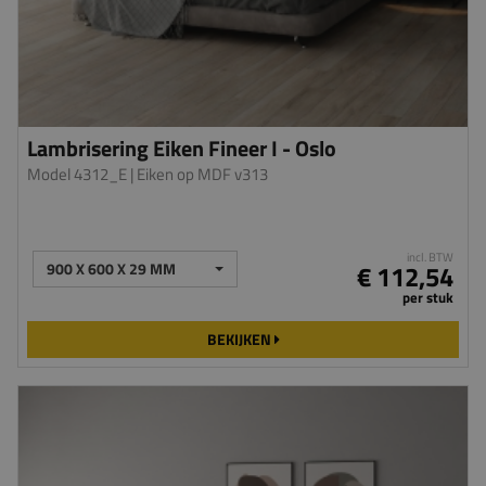
Lambrisering Eiken Fineer I - Oslo
Model 4312_E
| Eiken op MDF v313
incl. BTW
900 X 600 X 29 MM
€ 112,54
per stuk
BEKIJKEN