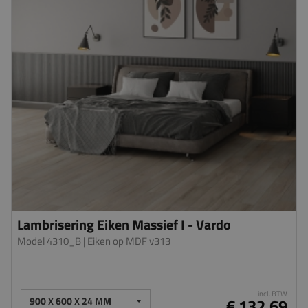
Lambrisering Eiken Massief I - Vardo
Model 4310_B
| Eiken op MDF v313
incl. BTW
900 X 600 X 24 MM
€ 132,69