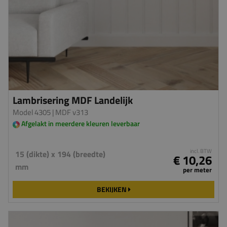
Lambrisering MDF Landelijk
Model 4305
| MDF v313
Afgelakt in meerdere kleuren leverbaar
incl. BTW
15 (dikte) x 194 (breedte)
€ 10,26
mm
per meter
BEKIJKEN