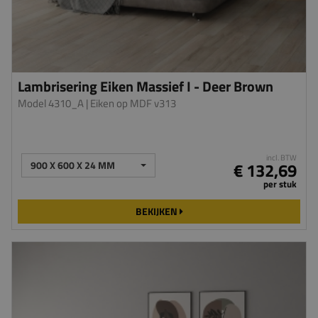
Lambrisering Eiken Massief I - Deer Brown
Model 4310_A
| Eiken op MDF v313
incl. BTW
900 X 600 X 24 MM
€ 132,69
per stuk
BEKIJKEN