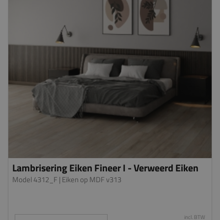
Lambrisering Eiken Fineer I - Verweerd Eiken
Model 4312_F
| Eiken op MDF v313
incl. BTW