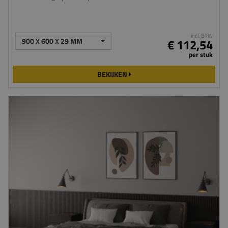
incl. BTW
900 X 600 X 29 MM
€ 112,54
per stuk
BEKIJKEN