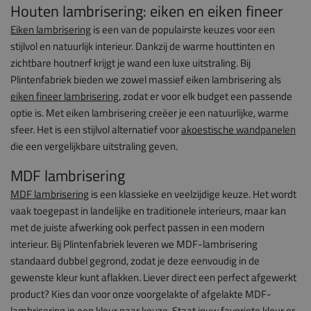
Houten lambrisering: eiken en eiken fineer
Eiken lambrisering
is een van de populairste keuzes voor een
stijlvol en natuurlijk interieur. Dankzij de warme houttinten en
zichtbare houtnerf krijgt je wand een luxe uitstraling. Bij
Plintenfabriek bieden we zowel massief eiken lambrisering als
eiken fineer lambrisering
, zodat er voor elk budget een passende
optie is. Met eiken lambrisering creëer je een natuurlijke, warme
sfeer. Het is een stijlvol alternatief voor
akoestische wandpanelen
die een vergelijkbare uitstraling geven.
MDF lambrisering
MDF lambrisering
is een klassieke en veelzijdige keuze. Het wordt
vaak toegepast in landelijke en traditionele interieurs, maar kan
met de juiste afwerking ook perfect passen in een modern
interieur. Bij Plintenfabriek leveren we MDF-lambrisering
standaard dubbel gegrond, zodat je deze eenvoudig in de
gewenste kleur kunt aflakken. Liever direct een perfect afgewerkt
product? Kies dan voor onze voorgelakte of afgelakte MDF-
lambrisering in een kleur naar keuze. Staat jouw favoriete kleur er