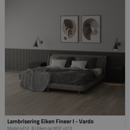
Lambrisering Eiken Fineer I - Vardo
Model 4312_B
| Eiken op MDF v313