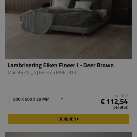
Lambrisering Eiken Fineer I - Deer Brown
Model 4312_A
| Eiken op MDF v313
incl. BTW
900 X 600 X 29 MM
€ 112,54
per stuk
BEKIJKEN