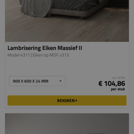
Lambrisering Eiken Massief II
Model 4311
| Eiken op MDF v313
incl. BTW
900 X 600 X 24 MM
€ 104,86
per stuk
BEKIJKEN