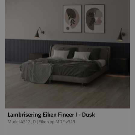
Lambrisering Eiken Fineer I - Dusk
Model 4312_D
| Eiken op MDF v313