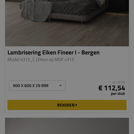
Lambrisering Eiken Fineer I - Bergen
Model 4312_C
| Eiken op MDF v313
incl. BTW
900 X 600 X 29 MM
€ 112,54
per stuk
BEKIJKEN