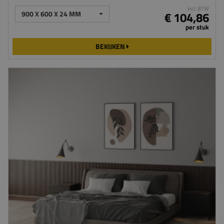
incl. BTW
900 X 600 X 24 MM
€ 104,86
per stuk
BEKIJKEN