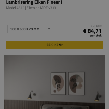
Lambrisering Eiken Fineer I
Model 4312
| Eiken op MDF v313
incl. BTW
900 X 600 X 29 MM
€ 84,71
per stuk
BEKIJKEN