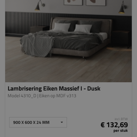
Lambrisering Eiken Massief I - Dusk
Model 4310_D
| Eiken op MDF v313
incl. BTW
900 X 600 X 24 MM
€ 132,69
per stuk