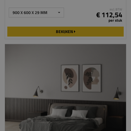
incl. BTW
900 X 600 X 29 MM
€ 112,54
per stuk
BEKIJKEN