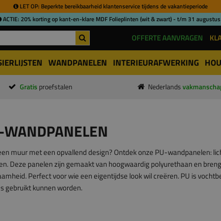
LET OP: Beperkte bereikbaarheid klantenservice tijdens de vakantieperiode
ACTIE: 20% korting op kant-en-klare MDF Folieplinten (wit & zwart) - t/m 31 augustus
OFFERTE AANVRAGEN
KL
SIERLIJSTEN
WANDPANELEN
INTERIEURAFWERKING
HOU
Gratis
proefstalen
Nederlands
vakmanscha
-WANDPANELEN
 een muur met een opvallend design? Ontdek onze PU-wandpanelen: lich
sen. Deze panelen zijn gemaakt van hoogwaardig polyurethaan en bre
amheid. Perfect voor wie een eigentijdse look wil creëren. PU is vocht
s gebruikt kunnen worden.