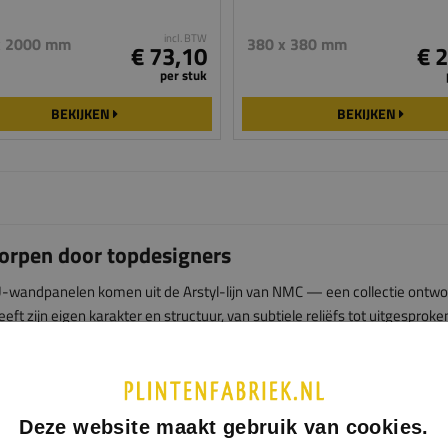
incl. BTW
x 2000 mm
380 x 380 mm
€ 73,10
€ 
per stuk
BEKIJKEN
BEKIJKEN
rpen door topdesigners
-wandpanelen komen uit de Arstyl-lijn van NMC — een collectie ontwo
eft zijn eigen karakter en structuur, van subtiele reliëfs tot uitgespro
jouw interieurstijl, of juist één wand als blikvanger gebruiken.
en zijn verkrijgbaar in negen verschillende modellen, elk met een uniek pa
ef element, maar ook om een volledige wand mee te bekleden.
Deze website maakt gebruik van cookies.
loze ontwerpmogelijkheden