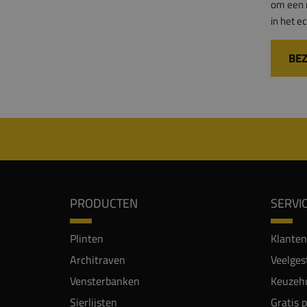
om een r
in het ec
BE
PRODUCTEN
SERVI
Plinten
Klanten
Architraven
Veelges
Vensterbanken
Keuzehu
Sierlijsten
Gratis 