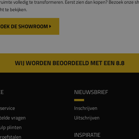
uimte volledig te transformeren. Eerst zien dan kopen? Bezoek onze 
ht te bekijken.
ZOEK DE SHOWROOM
WIJ WORDEN BEOORDEELD MET EEN 8.8
CE
NIEUWSBRIEF
service
Inschrijven
telde vragen
Uitschrijven
lp plinten
INSPIRATIE
proefstalen