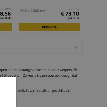
incl. BTW
incl. BTW
300 x 2000 mm
28,56
€ 73,10
per stuk
per stuk
BEKIJKEN
rpen door toonaangevende interieurontwerpers. Elk
ken 3D-patronen. Zo kun je kiezen voor een design dat
troon en reliëf. Ze zijn niet alleen geschikt als