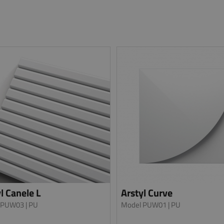
l Canele L
Arstyl Curve
 PUW03
| PU
Model PUW01
| PU