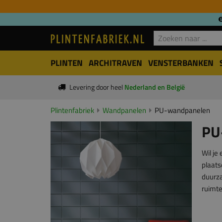
PLINTEN
ARCHITRAVEN
VENSTERBANKEN
Levering door heel
Nederland en België
Plintenfabriek
Wandpanelen
PU-wandpanelen
PU
Wil je
plaat
duurza
ruimte