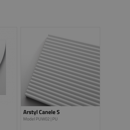
Arstyl Canele S
Model PUW02
| PU