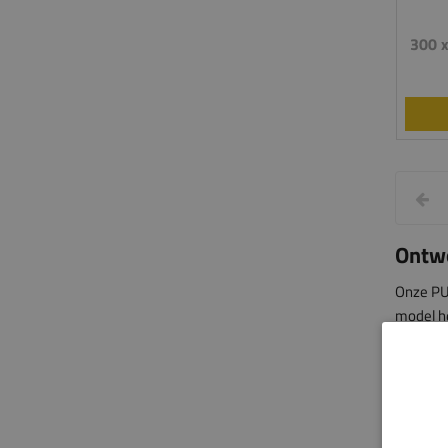
300 
Ontwo
Onze PU
model he
past bij 
De panel
decorati
Einde