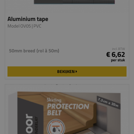
Aluminium tape
Model OV05
| PVC
incl. BTW
50mm breed (rol à 50m)
€ 6,62
per stuk
BEKIJKEN