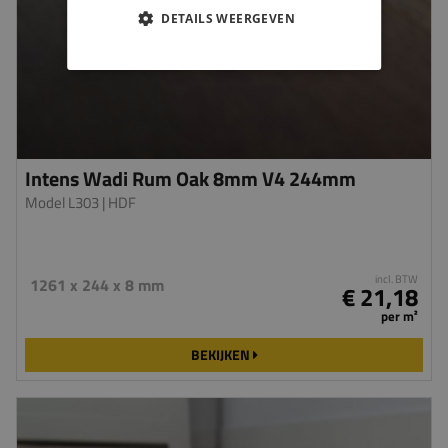
DETAILS WEERGEVEN
Intens Wadi Rum Oak 8mm V4 244mm
Model L303
| HDF
incl. BTW
1261 x 244 x 8 mm
€ 21,18
per m²
BEKIJKEN