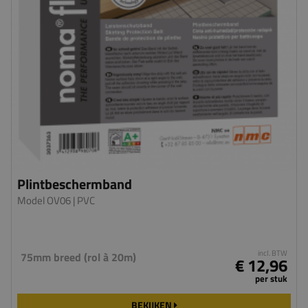
Plintbeschermband
Model OV06
| PVC
incl. BTW
75mm breed (rol à 20m)
€ 12,96
per stuk
BEKIJKEN