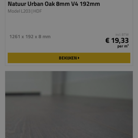
Natuur Urban Oak 8mm V4 192mm
Model L203
| HDF
incl. BTW
1261 x 192 x 8 mm
€ 19,33
per m²
BEKIJKEN