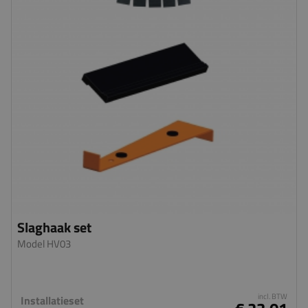
Slaghaak set
Model HV03
incl. BTW
Installatieset