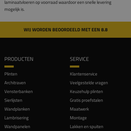
laminaatvloeren op voorraad waardoor een snelle levering
mogelijk is.
WIJ WORDEN BEOORDEELD MET EEN 8.8
PRODUCTEN
SERVICE
Plinten
Klantenservice
Architraven
Veelgestelde vragen
Vensterbanken
Keuzehulp plinten
Sierlijsten
Gratis proefstalen
Wandplanken
Maatwerk
Lambrisering
Montage
Wandpanelen
Lakken en spuiten