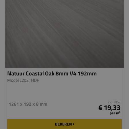
Natuur Coastal Oak 8mm V4 192mm
Model L202
| HDF
incl. BTW
1261 x 192 x 8 mm
€ 19,33
per m²
BEKIJKEN