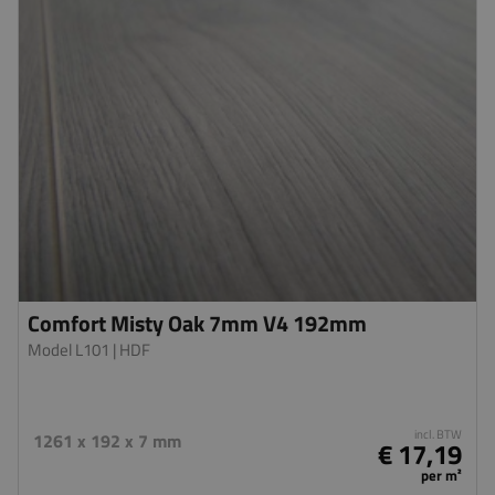
Comfort Misty Oak 7mm V4 192mm
Model L101
| HDF
incl. BTW
1261 x 192 x 7 mm
€ 17,19
per m²