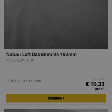
Natuur Loft Oak 8mm V4 192mm
Model L204
| HDF
incl. BTW
1261 x 192 x 8 mm
€ 19,33
per m²
BEKIJKEN