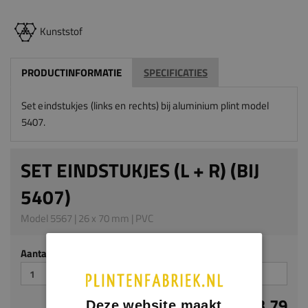
Kunststof
PRODUCTINFORMATIE
SPECIFICATIES
Set eindstukjes (links en rechts)
bij aluminium plint model
5407.
SET EINDSTUKJES (L + R) (BIJ
5407)
Model 5567 | 26 x 70 mm | PVC
Aantal stuks
€ 3,79
Deze website maakt