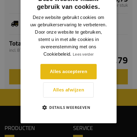
per stuk
gebruik van cookies.
Deze website gebruikt cookies om
Je hebt gekozen voor maatwerk, de verwachte
uw gebruikerservaring te verbeteren.
levertijd bedraagt 20-22 werkdagen
Door onze website te gebruiken,
stemt u in met alle cookies in
Totaal
overeenstemming met ons
incl. BTW
Cookiebeleid.
Lees verder
€ 3,79
Alles accepteren
VOEG TOE AAN WINKELWAGEN
Alles afwijzen
WIJ WORDEN BEOORDEELD MET EEN 8.8
DETAILS WEERGEVEN
PRODUCTEN
SERVICE