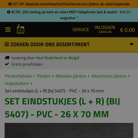
LET OP: Beperkte bereikbaarheid klantenservice tijdens de vakantieperiode
ACTIE: 20% korting op kant-en-klare MDF Folieplinten (wit & zwart) - t/m 31
augustus *
INLOGGEN
€ 0,00
SERVICE
ZAKELIJK
ZOEKEN DOOR ONS ASSORTIMENT
Levering door heel
Nederland en België
Gratis
proefstalen
Plintenfabriek
Plinten
Metalen plinten
Aluminium plinten
Hulpstukken
Set eindstukjes (L + R) (bij 5407) - PVC - 26 x 70 mm
SET EINDSTUKJES (L + R) (BIJ
5407) - PVC - 26 X 70 MM