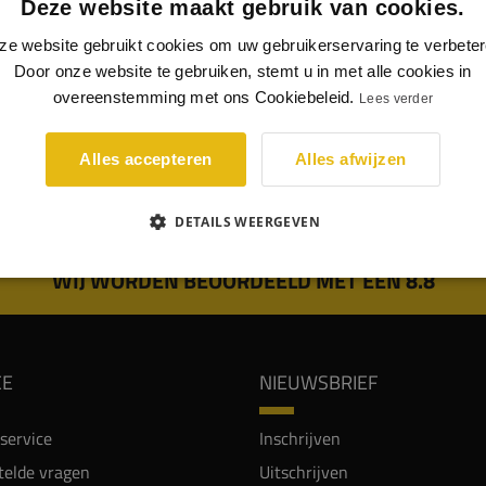
Deze website maakt gebruik van cookies.
 milieu. De formaldehydehars die wordt gebruikt in vrijwel alle soorten M
ze website gebruikt cookies om uw gebruikerservaring te verbeter
sparend in de productie.
Door onze website te gebruiken, stemt u in met alle cookies in
ch MDF wordt verkocht met en zonder blauwe kleurstof. Deze kleurstof 
overeenstemming met ons Cookiebeleid.
Lees verder
u ecologisch MDF zonder kleurstof. Dit is vriendelijker voor het milieu.
ch MDF is geschikt voor industriële verwerking, interieurinrichting en m
Alles accepteren
Alles afwijzen
 voor verwerking in droge ruimtes.
DETAILS WEERGEVEN
WIJ WORDEN BEOORDEELD MET EEN 8.8
CE
NIEUWSBRIEF
service
Inschrijven
telde vragen
Uitschrijven