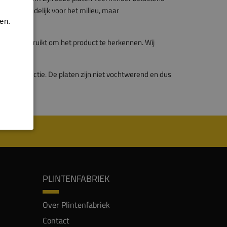
DF is schadelijk voor het milieu, maar
en.
wordt gebruikt om het product te herkennen. Wij
eubelproductie. De platen zijn niet vochtwerend en dus
PLINTENFABRIEK
Over Plintenfabriek
Contact