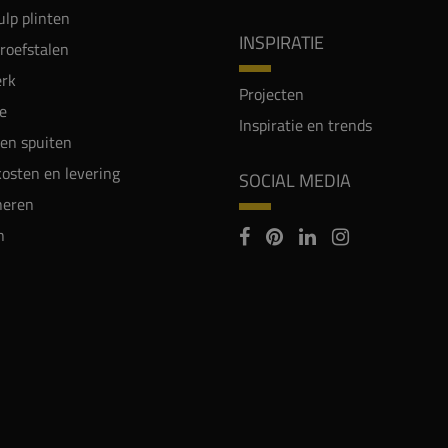
lp plinten
INSPIRATIE
proefstalen
rk
Projecten
e
Inspiratie en trends
en spuiten
osten en levering
SOCIAL MEDIA
neren
n