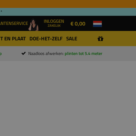
 *
INLOGGEN
€ 0,00
ANTENSERVICE
ZAKELIJK
T EN PLAAT
DOE-HET-ZELF
SALE
p
Naadloos afwerken:
plinten tot 5.4 meter