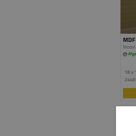
MDF-
Model
Afge
18 x 
2440
Platen 