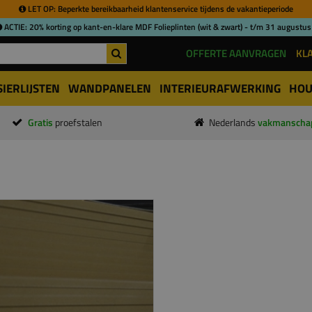
LET OP: Beperkte bereikbaarheid klantenservice tijdens de vakantieperiode
ACTIE: 20% korting op kant-en-klare MDF Folieplinten (wit & zwart) - t/m 31 augustus
OFFERTE AANVRAGEN
KL
SIERLIJSTEN
WANDPANELEN
INTERIEURAFWERKING
HOU
Gratis
proefstalen
Nederlands
vakmanscha