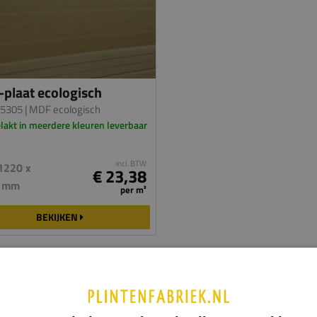
plaat ecologisch
 5305
| MDF ecologisch
lakt in meerdere kleuren leverbaar
incl. BTW
1220 x
€ 23,38
 mm
per m²
BEKIJKEN
gemaakt van ecologisch MDF hebben geen toegevoegde formaldehydehar