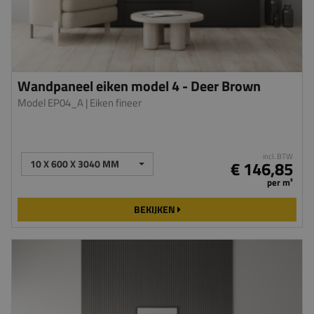
Wandpaneel eiken model 4 - Deer Brown
Model EP04_A
| Eiken fineer
incl. BTW
10 X 600 X 3040 MM
€ 146,85
per m²
BEKIJKEN