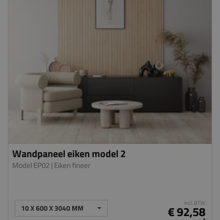
Wandpaneel eiken model 2
Model EP02
| Eiken fineer
incl. BTW
10 X 600 X 3040 MM
€ 92,58