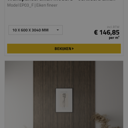
Model EP03_F
| Eiken fineer
incl. BTW
10 X 600 X 3040 MM
€ 146,85
per m²
BEKIJKEN