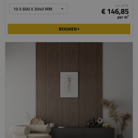
incl. BTW
10 X 600 X 3040 MM
€ 146,85
per m²
BEKIJKEN