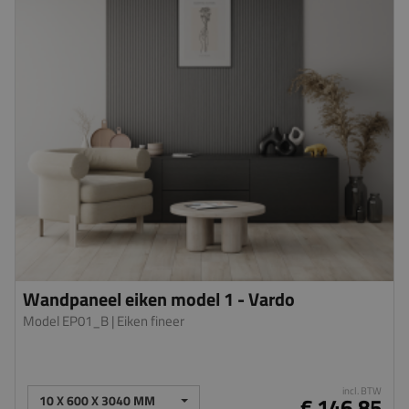
Wandpaneel eiken model 1 - Vardo
Model EP01_B
| Eiken fineer
incl. BTW
10 X 600 X 3040 MM
€ 146,85