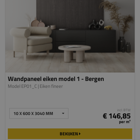
Wandpaneel eiken model 1 - Bergen
Model EP01_C
| Eiken fineer
incl. BTW
10 X 600 X 3040 MM
€ 146,85
per m²
BEKIJKEN