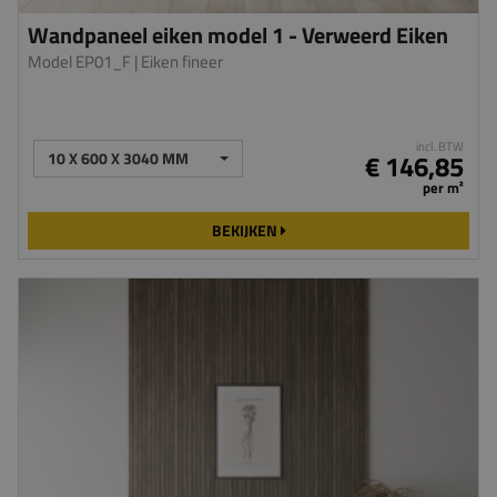
Wandpaneel eiken model 1 - Verweerd Eiken
Model EP01_F
| Eiken fineer
incl. BTW
10 X 600 X 3040 MM
€ 146,85
per m²
BEKIJKEN