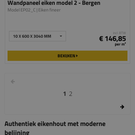
Wandpaneel eiken model 2 - Bergen
Model EP02_C
| Eiken fineer
incl. BTW
10 X 600 X 3040 MM
€ 146,85
per m²
BEKIJKEN
1
2
Authentiek eikenhout met moderne
belijning