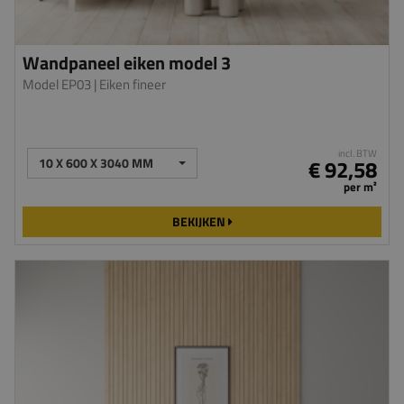
Wandpaneel eiken model 3
Model EP03
| Eiken fineer
incl. BTW
10 X 600 X 3040 MM
€ 92,58
per m²
BEKIJKEN