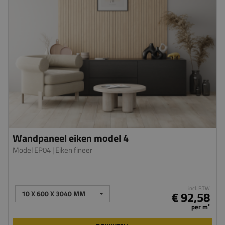
Wandpaneel eiken model 4
Model EP04
| Eiken fineer
incl. BTW
10 X 600 X 3040 MM
€ 92,58
per m²