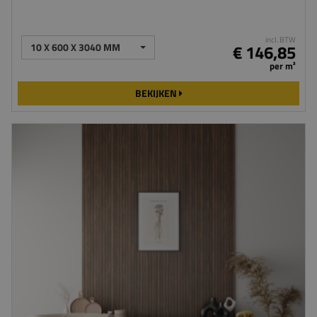
incl. BTW
10 X 600 X 3040 MM
€ 146,85
per m²
BEKIJKEN