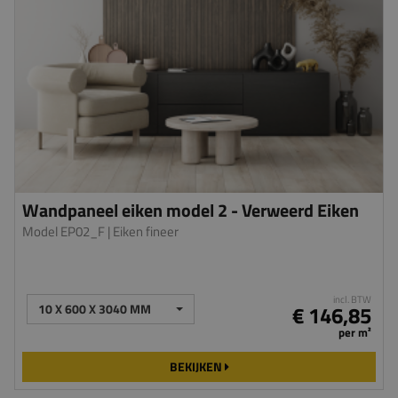
Wandpaneel eiken model 2 - Verweerd Eiken
Model EP02_F
| Eiken fineer
incl. BTW
10 X 600 X 3040 MM
€ 146,85
per m²
BEKIJKEN