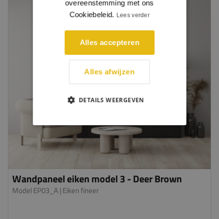
overeenstemming met ons
Cookiebeleid.
Lees verder
Alles accepteren
Alles afwijzen
DETAILS WEERGEVEN
Wandpaneel eiken model 3 - Deer Brown
Model EP03_A
| Eiken fineer