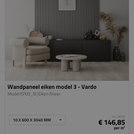
Wandpaneel eiken model 3 - Vardo
Model EP03_B
| Eiken fineer
incl. BTW
10 X 600 X 3040 MM
€ 146,85
per m²