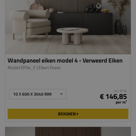
Wandpaneel eiken model 4 - Verweerd Eiken
Model EP04_F
| Eiken fineer
incl. BTW
10 X 600 X 3040 MM
€ 146,85
per m²
BEKIJKEN