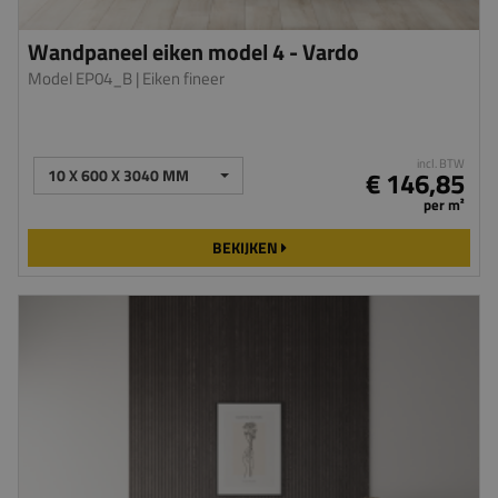
Wandpaneel eiken model 4 - Vardo
Model EP04_B
| Eiken fineer
incl. BTW
10 X 600 X 3040 MM
€ 146,85
per m²
BEKIJKEN