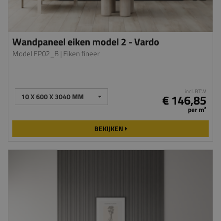
Wandpaneel eiken model 2 - Vardo
Model EP02_B
| Eiken fineer
incl. BTW
10 X 600 X 3040 MM
€ 146,85
per m²
BEKIJKEN