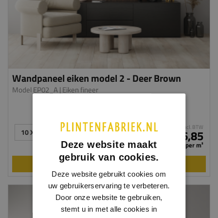
Wandpaneel eiken model 2 - Deer Brown
Model EP02_A
| Eiken fineer
incl. BTW
10 X 600 X 3040 MM
€ 146,85
Deze website maakt
per m²
gebruik van cookies.
BEKIJKEN
Deze website gebruikt cookies om
uw gebruikerservaring te verbeteren.
Door onze website te gebruiken,
stemt u in met alle cookies in