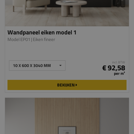
Wandpaneel eiken model 1
Model EP01
| Eiken fineer
incl. BTW
10 X 600 X 3040 MM
€ 92,58
per m²
BEKIJKEN