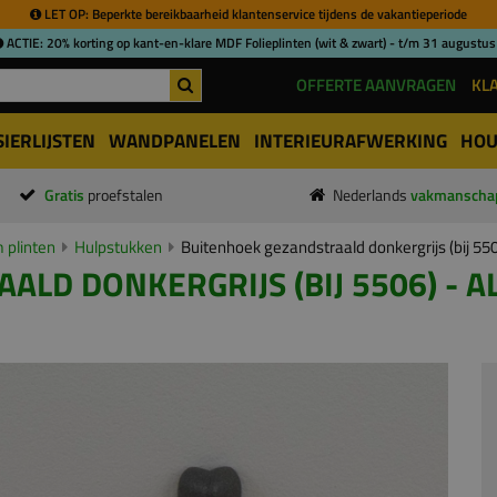
LET OP: Beperkte bereikbaarheid klantenservice tijdens de vakantieperiode
ACTIE: 20% korting op kant-en-klare MDF Folieplinten (wit & zwart) - t/m 31 augustus
OFFERTE AANVRAGEN
KL
SIERLIJSTEN
WANDPANELEN
INTERIEURAFWERKING
HOU
Gratis
proefstalen
Nederlands
vakmanscha
 plinten
Hulpstukken
Buitenhoek gezandstraald donkergrijs (bij 5
LD DONKERGRIJS (BIJ 5506) - 