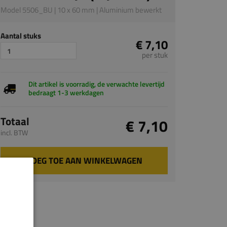
Model 5506_BU | 10 x 60 mm | Aluminium bewerkt
Aantal stuks
€ 7,10
per stuk
Dit artikel is voorradig, de verwachte levertijd
bedraagt 1-3 werkdagen
Totaal
€ 7,10
incl. BTW
VOEG TOE AAN WINKELWAGEN