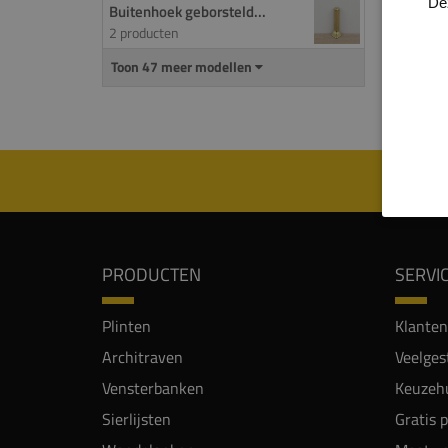
PROD
De
Buitenhoek geborsteld...
2 producten
Buite
Toon 47 meer modellen
donke
Buite
PRODUCTEN
SERVI
Plinten
Klanten
Architraven
Veelges
Vensterbanken
Keuzehu
Sierlijsten
Gratis 