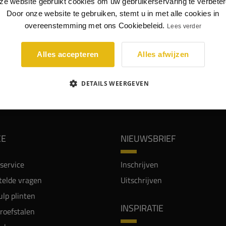
UCTINFORMATIE
SPECIFICATIES
ze website gebruikt cookies om uw gebruikerservaring te verbeter
Door onze website te gebruiken, stemt u in met alle cookies in
nhoek bij aluminium plint model 5506, gezandstraald
overeenstemming met ons Cookiebeleid.
Lees verder
rgrijs
uitvoering.
Alles accepteren
Alles afwijzen
nhoek gezandstraald donkergrijs (bij 5506)
DETAILS WEERGEVEN
WIJ WORDEN BEOORDEELD MET EEN 8.8
CE
NIEUWSBRIEF
service
Inschrijven
telde vragen
Uitschrijven
lp plinten
INSPIRATIE
proefstalen