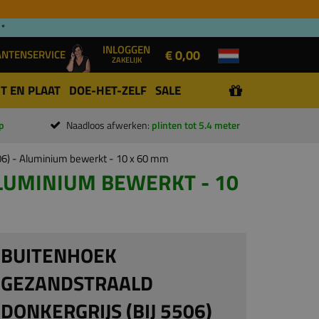
 *
INLOGGEN
€ 0,00
ANTENSERVICE
ZAKELIJK
T EN PLAAT
DOE-HET-ZELF
SALE
p
Naadloos afwerken:
plinten tot 5.4 meter
506) - Aluminium bewerkt - 10 x 60 mm
ALUMINIUM BEWERKT - 10
BUITENHOEK
GEZANDSTRAALD
DONKERGRIJS (BIJ 5506)