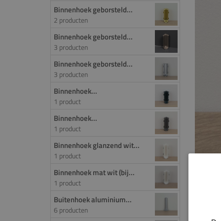
Binnenhoek geborsteld...
2 producten
Binnenhoek geborsteld...
3 producten
Binnenhoek geborsteld...
3 producten
Binnenhoek...
1 product
Binnenhoek...
1 product
Binnenhoek glanzend wit...
1 product
Binnenhoek mat wit (bij...
1 product
M
Buitenhoek aluminium...
6 producten