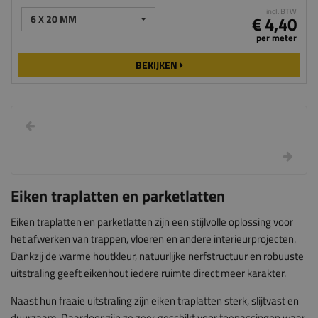
incl. BTW
6 X 20 MM
€ 4,40
per meter
BEKIJKEN
Eiken traplatten en parketlatten
Eiken traplatten en parketlatten zijn een stijlvolle oplossing voor
het afwerken van trappen, vloeren en andere interieurprojecten.
Dankzij de warme houtkleur, natuurlijke nerfstructuur en robuuste
uitstraling geeft eikenhout iedere ruimte direct meer karakter.
Naast hun fraaie uitstraling zijn eiken traplatten sterk, slijtvast en
duurzaam. Daardoor zijn ze zeer geschikt voor toepassingen waar