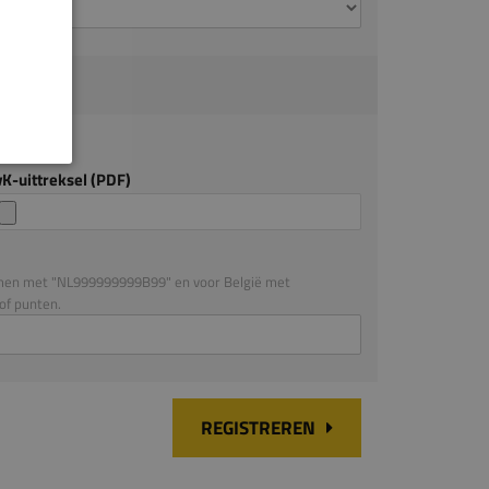
l vereist.
K-uittreksel (PDF)
en met "NL999999999B99" en voor België met
of punten.
REGISTREREN