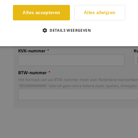
Alles accepteren
Alles afwijzen
KVK-NUMMER EN UITTREKSEL
DETAILS WEERGEVEN
* Voor een Nederlandse firma is een KvK-nummer en KvK-uittrekse
KVK-nummer
Kv
BTW-nummer
Het formaat van uw BTW-nummer moet voor Nederland overeenkom
"BE0999999999". Gebruik geen extra tekens zoals: spaties, streepjes 