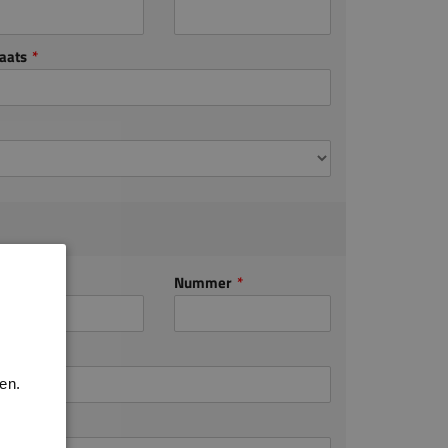
aats
Nummer
aats
en.