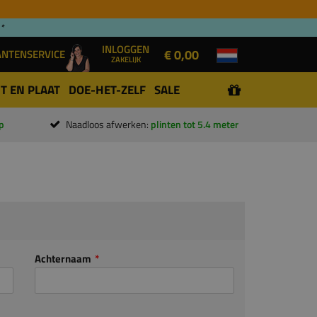
 *
INLOGGEN
€ 0,00
ANTENSERVICE
ZAKELIJK
T EN PLAAT
DOE-HET-ZELF
SALE
p
Naadloos afwerken:
plinten tot 5.4 meter
Achternaam