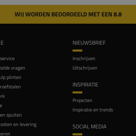
WIJ WORDEN BEOORDEELD MET EEN 8.8
CE
NIEUWSBRIEF
service
Inschrijven
telde vragen
Uitschrijven
lp plinten
INSPIRATIE
proefstalen
rk
Projecten
e
Inspiratie en trends
en spuiten
osten en levering
SOCIAL MEDIA
neren