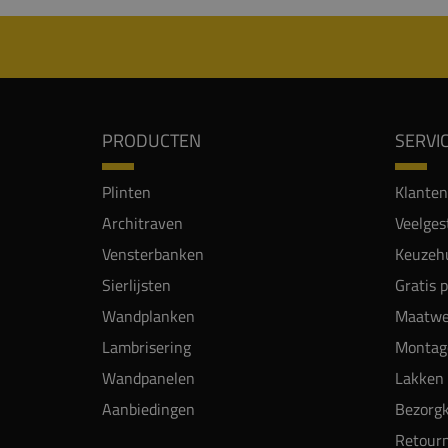
PRODUCTEN
SERVI
Plinten
Klanten
Architraven
Veelges
Vensterbanken
Keuzehu
Sierlijsten
Gratis 
Wandplanken
Maatwe
Lambrisering
Montag
Wandpanelen
Lakken 
Aanbiedingen
Bezorgk
Retour