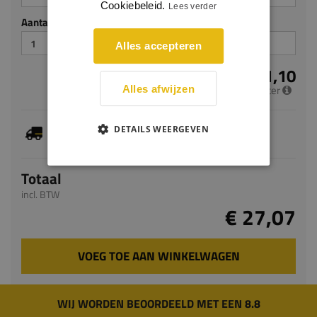
Cookiebeleid.
Lees verder
Aantal stuks
Alles accepteren
€ 11,10
per meter
Alles afwijzen
Je hebt gekozen voor maatwerk, de verwachte
DETAILS WEERGEVEN
levertijd bedraagt 5-7 werkdagen
Totaal
incl. BTW
€ 27,07
VOEG TOE AAN WINKELWAGEN
WIJ WORDEN BEOORDEELD MET EEN 8.8