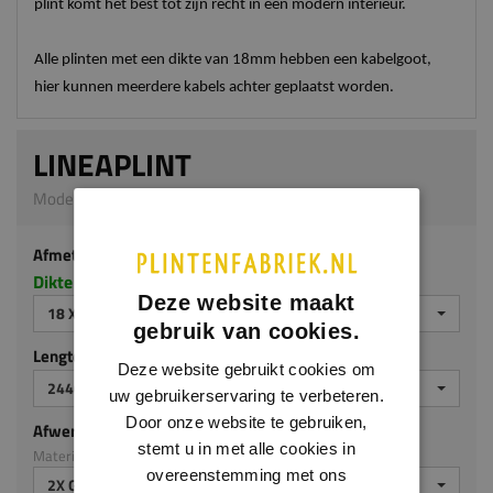
plint komt het best tot zijn recht in een modern interieur.
Alle plinten met een dikte van 18mm hebben een kabelgoot,
hier kunnen meerdere kabels achter geplaatst worden.
LINEAPLINT
Model M114 | 18 x 140 mm | MDF ecologisch
Afmeting
Dikte x hoogte in millimeters
Deze website maakt
18 X 140 MM
gebruik van cookies.
Lengte (mm)
Deze website gebruikt cookies om
2440
uw gebruikerservaring te verbeteren.
Door onze website te gebruiken,
Afwerking
stemt u in met alle cookies in
Materiaal: MDF ecologisch
overeenstemming met ons
2X GEGROND