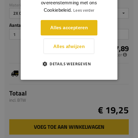
overeenstemming met ons
Materiaal: MDF ecologisch
Cookiebeleid.
Lees verder
2X GEGROND
Aantal stuks
Alles accepteren
€ 7,89
Alles afwijzen
per meter
DETAILS WEERGEVEN
Je hebt gekozen voor maatwerk, de verwachte
levertijd bedraagt 5-7 werkdagen
Totaal
incl. BTW
€ 19,25
VOEG TOE AAN WINKELWAGEN