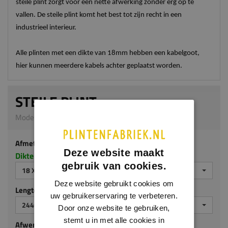
steile plint zorgt voor een nette afwerking zonder erg op te
vallen. De steile plint komt het best tot zijn recht in een
industrieel interieur.
Alle plinten met een dikte van 18mm hebben een kabelgoot,
hier kunnen meerdere kabels achter geplaatst worden.
STEILE PLINT
Model M118 | 18 x 90 mm | MDF ecologisch
Afmeting
Deze website maakt
Dikte x hoogte in millimeters
gebruik van cookies.
18 X 90 MM
Deze website gebruikt cookies om
Lengte (mm)
uw gebruikerservaring te verbeteren.
2440
Door onze website te gebruiken,
stemt u in met alle cookies in
Afwerking