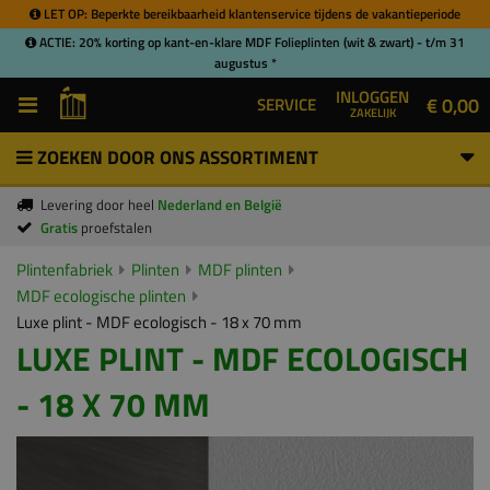
LET OP: Beperkte bereikbaarheid klantenservice tijdens de vakantieperiode
ACTIE: 20% korting op kant-en-klare MDF Folieplinten (wit & zwart) - t/m 31
augustus *
INLOGGEN
€ 0,00
SERVICE
ZAKELIJK
ZOEKEN DOOR ONS ASSORTIMENT
Levering door heel
Nederland en België
Gratis
proefstalen
Plintenfabriek
Plinten
MDF plinten
MDF ecologische plinten
Luxe plint - MDF ecologisch - 18 x 70 mm
LUXE PLINT - MDF ECOLOGISCH
- 18 X 70 MM