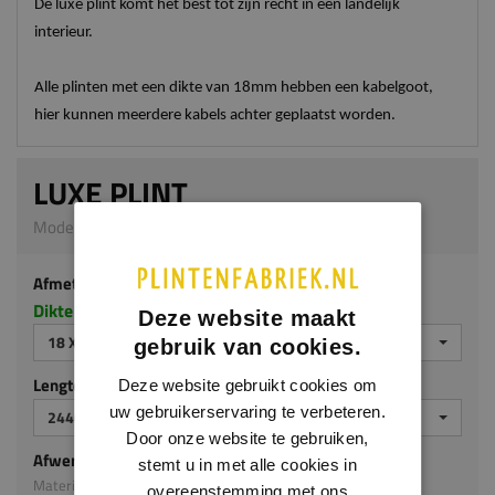
De luxe plint komt het best tot zijn recht in een landelijk
interieur.
Alle plinten met een dikte van 18mm hebben een kabelgoot,
hier kunnen meerdere kabels achter geplaatst worden.
LUXE PLINT
Model M116 | 18 x 70 mm | MDF ecologisch
Afmeting
Dikte x hoogte in millimeters
Deze website maakt
18 X 70 MM
gebruik van cookies.
Lengte (mm)
Deze website gebruikt cookies om
uw gebruikerservaring te verbeteren.
2440
Door onze website te gebruiken,
Afwerking
stemt u in met alle cookies in
Materiaal: MDF ecologisch
overeenstemming met ons