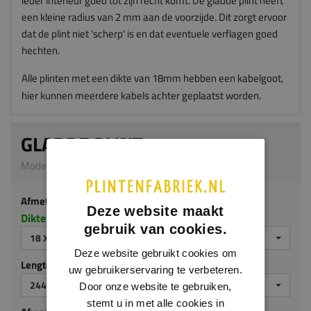
ieder interieur goed tot zijn recht komt. De gladde plint heeft
een kleine radius van 2 mm aan de voorzijde. Dit zorgt ervoor
dat de plint niet 'scherp' is en dat eventuele verflagen goed
hechten.
Alle plinten met een dikte van 18mm hebben een kabelgoot,
hier kunnen meerdere kabels achter geplaatst worden.
GLADDE PLINT
Model M101 | 18 x 70 mm | MDF ecologisch
Afmeting
Deze website maakt
Dikte x hoogte in millimeters
gebruik van cookies.
18 X 70 MM
Deze website gebruikt cookies om
Lengte (mm)
uw gebruikerservaring te verbeteren.
2440
Door onze website te gebruiken,
stemt u in met alle cookies in