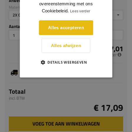
Afwerking
overeenstemming met ons
Materiaal: MDF ecologisch
Cookiebeleid.
Lees verder
2X GEGROND
Aantal stuks
Alles accepteren
Alles afwijzen
€ 7,01
per meter
DETAILS WEERGEVEN
Je hebt gekozen voor maatwerk, de verwachte
levertijd bedraagt 5-7 werkdagen
Totaal
incl. BTW
€ 17,09
VOEG TOE AAN WINKELWAGEN