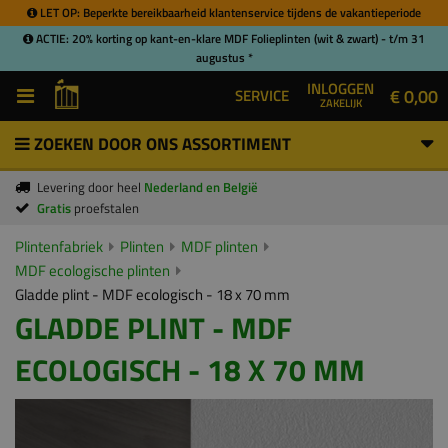
LET OP: Beperkte bereikbaarheid klantenservice tijdens de vakantieperiode
ACTIE: 20% korting op kant-en-klare MDF Folieplinten (wit & zwart) - t/m 31
augustus *
INLOGGEN
€ 0,00
SERVICE
ZAKELIJK
ZOEKEN DOOR ONS ASSORTIMENT
Levering door heel
Nederland en België
Gratis
proefstalen
Plintenfabriek
Plinten
MDF plinten
MDF ecologische plinten
Gladde plint - MDF ecologisch - 18 x 70 mm
GLADDE PLINT - MDF
ECOLOGISCH - 18 X 70 MM