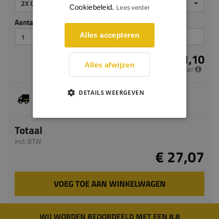
2X GEGROND
Cookiebeleid.
Lees verder
Aantal stuks
Alles accepteren
€ 11,10
Alles afwijzen
per meter
DETAILS WEERGEVEN
Je hebt gekozen voor maatwerk, de verwachte
levertijd bedraagt 5-7 werkdagen
Totaal
incl. BTW
€ 27,07
VOEG TOE AAN WINKELWAGEN
WIJ WORDEN BEOORDEELD MET EEN 8.8