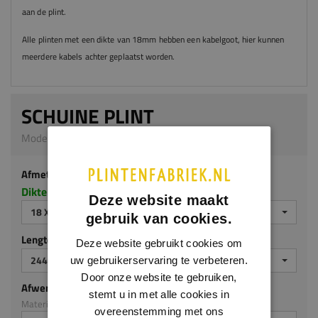
aan de plint.
Alle plinten met een dikte van 18mm hebben een kabelgoot, hier kunnen
meerdere kabels achter geplaatst worden.
SCHUINE PLINT
Model M102 | 18 x 140 mm | MDF ecologisch
Afmeting
Dikte x hoogte in millimeters
Deze website maakt
18 X 140 MM
gebruik van cookies.
Lengte (mm)
Deze website gebruikt cookies om
2440
uw gebruikerservaring te verbeteren.
Door onze website te gebruiken,
Afwerking
stemt u in met alle cookies in
Materiaal: MDF ecologisch
overeenstemming met ons