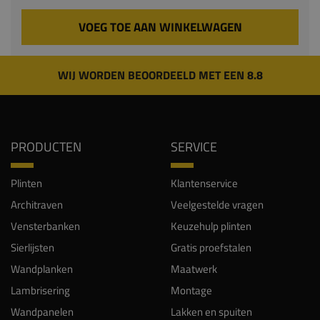
VOEG TOE AAN WINKELWAGEN
WIJ WORDEN BEOORDEELD MET EEN 8.8
PRODUCTEN
SERVICE
Plinten
Klantenservice
Architraven
Veelgestelde vragen
Vensterbanken
Keuzehulp plinten
Sierlijsten
Gratis proefstalen
Wandplanken
Maatwerk
Lambrisering
Montage
Wandpanelen
Lakken en spuiten