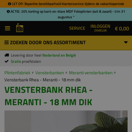
LET OP: Beperkte bereikbaarheid klantenservice tijdens de vakantieperiode
ACTIE: 20% korting op kant-en-klare MDF Folieplinten (wit & zwart) - t/m 31
augustus *
INLOGGEN
€ 0,00
SERVICE
ZAKELIJK
ZOEKEN DOOR ONS ASSORTIMENT
Levering door heel
Nederland en België
Gratis
proefstalen
Plintenfabriek
Vensterbanken
Meranti vensterbanken
Vensterbank Rhea - Meranti - 18 mm dik
VENSTERBANK RHEA -
MERANTI - 18 MM DIK