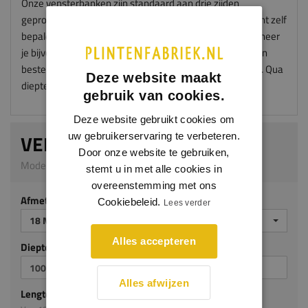
Onze vensterbanken zijn standaard aan drie zijden
geprofileerd en worden zonder "oortjes" geleverd. Je kunt zelf
bepalen hoe groot de oortjes worden na montage. Wanneer
je bijvoorbeeld oortjes wil van 50mm aan iedere zijde dan
bestel je je vensterbank met een overmaat van 100mm. Qua
Deze website maakt
diepte kies je dan 50mm meer.
gebruik van cookies.
Deze website gebruikt cookies om
VENSTERBANK RHEA
uw gebruikerservaring te verbeteren.
Door onze website te gebruiken,
Model 5012_M | 18 mm dik | Meranti
stemt u in met alle cookies in
overeenstemming met ons
Afmeting
Cookiebeleid.
Lees verder
18 MM DIK
Alles accepteren
Diepte mm (milimeters)
Alles afwijzen
Lengte mm (milimeters)