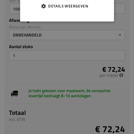
Van 100mm tot en met 3050mm
DETAILS WEERGEVEN
Afwerking
Materiaal: Meranti
ONBEHANDELD
Aantal stuks
€ 72,24
per meter
Je hebt gekozen voor maatwerk, de verwachte
levertijd bedraagt 8-10 werkdagen
Totaal
incl. BTW
€ 72,24