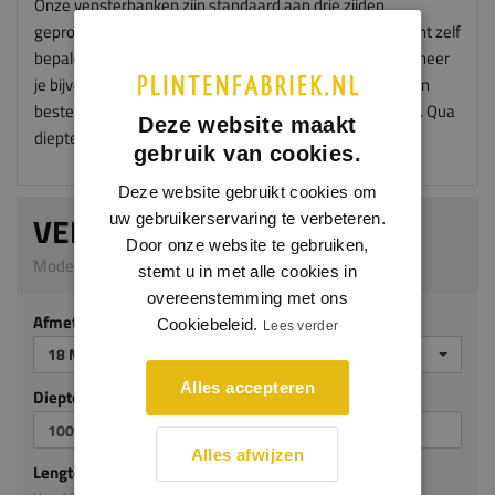
Onze vensterbanken zijn standaard aan drie zijden
geprofileerd en worden zonder "oortjes" geleverd. Je kunt zelf
bepalen hoe groot de oortjes worden na montage. Wanneer
je bijvoorbeeld oortjes wil van 50mm aan iedere zijde dan
bestel je je vensterbank met een overmaat van 100mm. Qua
Deze website maakt
diepte kies je dan 50mm meer.
gebruik van cookies.
Deze website gebruikt cookies om
VENSTERBANK GAIA
uw gebruikerservaring te verbeteren.
Door onze website te gebruiken,
Model 5007_M | 18 mm dik | Meranti
stemt u in met alle cookies in
overeenstemming met ons
Afmeting
Cookiebeleid.
Lees verder
18 MM DIK
Alles accepteren
Diepte mm (milimeters)
Alles afwijzen
Lengte mm (milimeters)