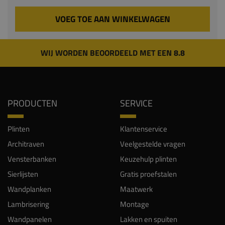
VOEG TOE AAN WINKELWAGEN
WIJ WORDEN BEOORDEELD MET EEN 8.8
PRODUCTEN
SERVICE
Plinten
Klantenservice
Architraven
Veelgestelde vragen
Vensterbanken
Keuzehulp plinten
Sierlijsten
Gratis proefstalen
Wandplanken
Maatwerk
Lambrisering
Montage
Wandpanelen
Lakken en spuiten