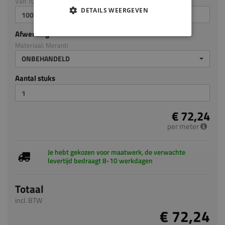
Van 100mm tot en met 3050mm
DETAILS WEERGEVEN
Afwerking
Materiaal: Meranti
ONBEHANDELD
Aantal stuks
€ 72,24
per meter
Je hebt gekozen voor maatwerk, de verwachte
levertijd bedraagt 8-10 werkdagen
Totaal
incl. BTW
€ 72,24