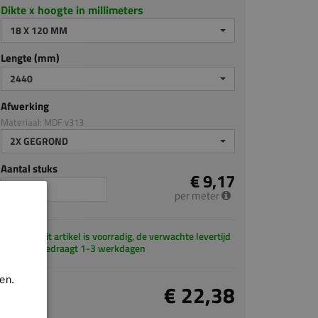
Dikte x hoogte in millimeters
18 X 120 MM
Lengte (mm)
2440
Afwerking
Materiaal: MDF v313
2X GEGROND
Aantal stuks
€ 9,17
per meter
Dit artikel is voorradig, de verwachte levertijd
bedraagt 1-3 werkdagen
en.
Totaal
€ 22,38
incl. BTW