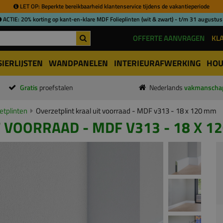
LET OP: Beperkte bereikbaarheid klantenservice tijdens de vakantieperiode
ACTIE: 20% korting op kant-en-klare MDF Folieplinten (wit & zwart) - t/m 31 augustus
OFFERTE AANVRAGEN
KL
SIERLIJSTEN
WANDPANELEN
INTERIEURAFWERKING
HOU
Gratis
proefstalen
Nederlands
vakmanscha
tplinten
Overzetplint kraal uit voorraad - MDF v313 - 18 x 120 mm
 VOORRAAD - MDF V313 - 18 X 1