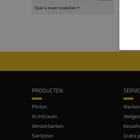
Deze p
Toon 4 meer modellen
deze p
Let o
nodig
PRODUCTEN
SERVI
Plinten
Klanten
Architraven
Veelges
Vensterbanken
Keuzehu
Sierlijsten
Gratis 