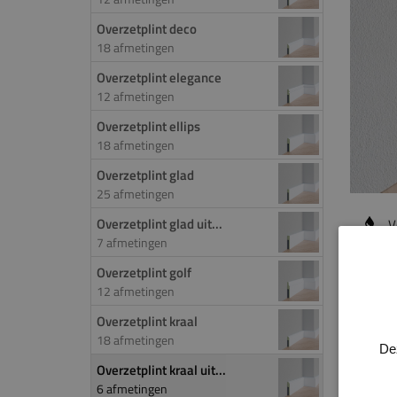
Overzetplint deco
18 afmetingen
Overzetplint elegance
12 afmetingen
Overzetplint ellips
18 afmetingen
Overzetplint glad
25 afmetingen
Overzetplint glad uit...
V
7 afmetingen
Overzetplint golf
PROD
12 afmetingen
Door 
Overzetplint kraal
18 afmetingen
de ov
De
worde
Overzetplint kraal uit...
veel k
6 afmetingen