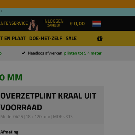
 *
INLOGGEN
€ 0,00
ANTENSERVICE
ZAKELIJK
T EN PLAAT
DOE-HET-ZELF
SALE
p
Naadloos afwerken:
plinten tot 5.4 meter
20 MM
OVERZETPLINT KRAAL UIT
VOORRAAD
Model 0425 | 18 x 120 mm | MDF v313
Afmeting