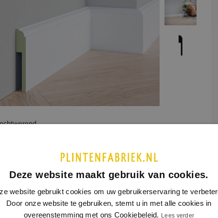
ochtwerend
UCTINFORMATIE
SPECIFICATIES
Deze website maakt gebruik van cookies.
middel van een uitsparing aan de achterzijde van de plint kan
erzetplint gemakkelijk over de oude plint heen geplaatst
ze website gebruikt cookies om uw gebruikerservaring te verbeter
n. Overzetplinten kunnen ook gebruikt worden wanneer je
Door onze website te gebruiken, stemt u in met alle cookies in
abels kwijt wil achter de plint.
overeenstemming met ons Cookiebeleid.
Lees verder