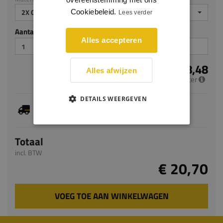
2X GEGROND
Cookiebeleid.
Lees verder
Aantal stuks
Alles accepteren
€ 8,48
Alles afwijzen
per meter
DETAILS WEERGEVEN
Je hebt gekozen voor maatwerk, de verwachte
levertijd bedraagt 7-9 werkdagen
Totaal
incl. BTW
€ 20,70
VOEG TOE AAN WINKELWAGEN