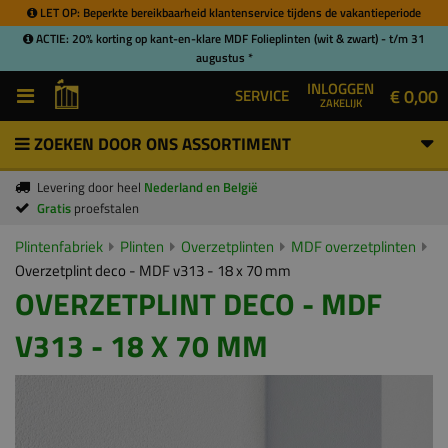
LET OP: Beperkte bereikbaarheid klantenservice tijdens de vakantieperiode
ACTIE: 20% korting op kant-en-klare MDF Folieplinten (wit & zwart) - t/m 31
augustus *
INLOGGEN
€ 0,00
SERVICE
ZAKELIJK
ZOEKEN DOOR ONS ASSORTIMENT
Levering door heel
Nederland en België
Gratis
proefstalen
Plintenfabriek
Plinten
Overzetplinten
MDF overzetplinten
Overzetplint deco - MDF v313 - 18 x 70 mm
OVERZETPLINT DECO - MDF
V313 - 18 X 70 MM