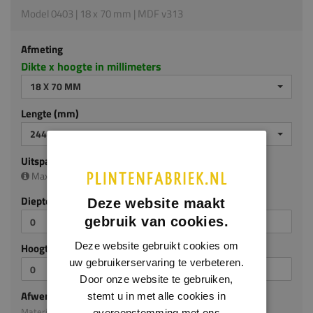
Model 0403 | 18 x 70 mm | MDF v313
Afmeting
Dikte x hoogte in millimeters
18 X 70 MM
Lengte (mm)
2440 MM
Uitsparing
Maximale uitsparing is (diep/hoog):
13 x 40 mm
Diepte (mm)
Deze website maakt
gebruik van cookies.
Deze website gebruikt cookies om
Hoogte (mm)
uw gebruikerservaring te verbeteren.
Door onze website te gebruiken,
Afwerking
stemt u in met alle cookies in
Materiaal: MDF v313
overeenstemming met ons