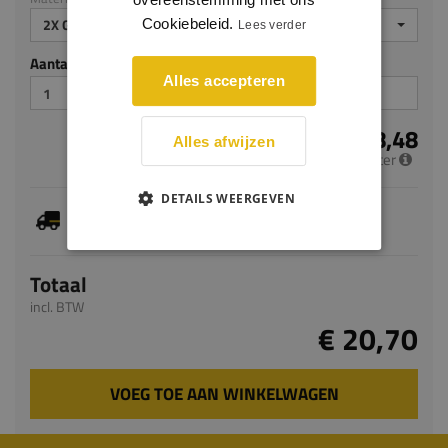
2X GEGROND
Cookiebeleid.
Lees verder
Aantal stuks
Alles accepteren
€ 8,48
Alles afwijzen
per meter
DETAILS WEERGEVEN
Je hebt gekozen voor maatwerk, de verwachte
levertijd bedraagt 7-9 werkdagen
Totaal
incl. BTW
€ 20,70
VOEG TOE AAN WINKELWAGEN