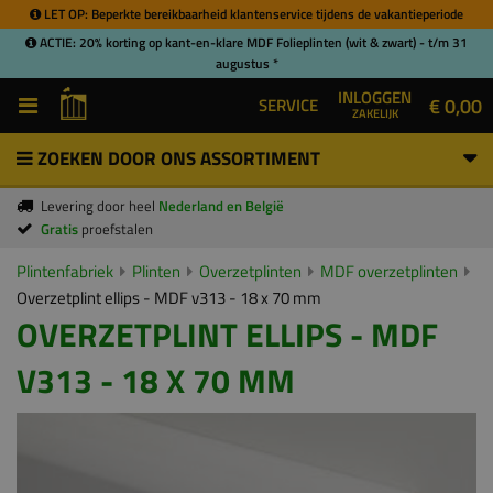
LET OP: Beperkte bereikbaarheid klantenservice tijdens de vakantieperiode
ACTIE: 20% korting op kant-en-klare MDF Folieplinten (wit & zwart) - t/m 31
augustus *
INLOGGEN
€ 0,00
SERVICE
ZAKELIJK
ZOEKEN DOOR ONS ASSORTIMENT
Levering door heel
Nederland en België
Gratis
proefstalen
Plintenfabriek
Plinten
Overzetplinten
MDF overzetplinten
Overzetplint ellips - MDF v313 - 18 x 70 mm
OVERZETPLINT ELLIPS - MDF
V313 - 18 X 70 MM