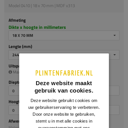
Model 0410 | 18 x 70 mm | MDF v313
Afmeting
Dikte x hoogte in millimeters
18 X 70 MM
Lengte (mm)
2440 MM
Uitsparing
Maximale uitsparing is (diep/hoog):
13 x 40 mm
Diepte (mm)
Deze website maakt
gebruik van cookies.
Deze website gebruikt cookies om
Hoogte (mm)
uw gebruikerservaring te verbeteren.
Door onze website te gebruiken,
Afwerking
stemt u in met alle cookies in
Materiaal: MDF v313
overeenstemming met ons