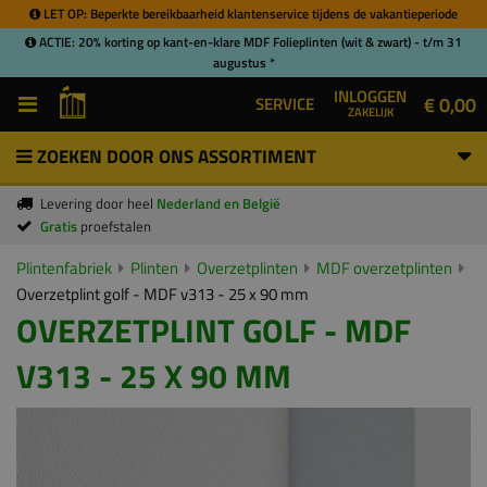
LET OP: Beperkte bereikbaarheid klantenservice tijdens de vakantieperiode
ACTIE: 20% korting op kant-en-klare MDF Folieplinten (wit & zwart) - t/m 31
augustus *
INLOGGEN
€ 0,00
SERVICE
ZAKELIJK
ZOEKEN DOOR ONS ASSORTIMENT
Levering door heel
Nederland en België
Gratis
proefstalen
Plintenfabriek
Plinten
Overzetplinten
MDF overzetplinten
Overzetplint golf - MDF v313 - 25 x 90 mm
OVERZETPLINT GOLF - MDF
V313 - 25 X 90 MM