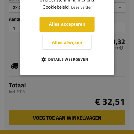
2X GEGROND
Cookiebeleid.
Lees verder
Aantal stuks
Alles accepteren
€ 13,32
Alles afwijzen
per meter
DETAILS WEERGEVEN
Je hebt gekozen voor maatwerk, de verwachte
levertijd bedraagt 8-10 werkdagen
Totaal
incl. BTW
€ 32,51
VOEG TOE AAN WINKELWAGEN