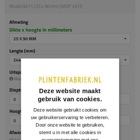
Model 0411 | 25 x 90 mm | MDF v313
Afmeting
Dikte x hoogte in millimeters
25 X 90 MM
Lengte (mm)
2440 MM
Uitsparing
Maximale uitsparing is (diep/hoog):
20 x 45 mm
Diepte (mm)
Deze website maakt
gebruik van cookies.
Deze website gebruikt cookies om
Hoogte (mm)
uw gebruikerservaring te verbeteren.
Door onze website te gebruiken,
Afwerking
stemt u in met alle cookies in
Materiaal: MDF v313
overeenstemming met ons