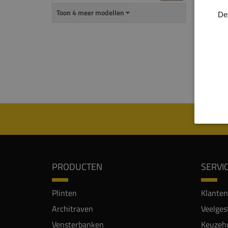
uitspa
Toon 4 meer modellen
De
De
ma
mm) i
Let o
PRODUCTEN
SERVI
Plinten
Klanten
Architraven
Veelges
Vensterbanken
Keuzehu