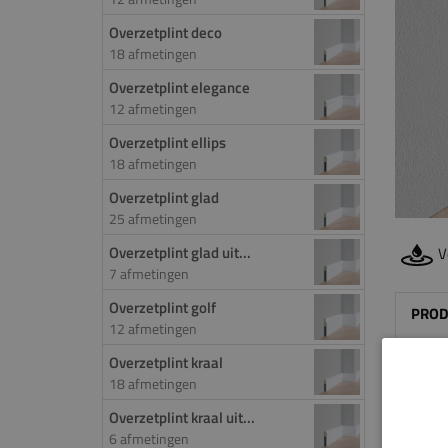
Overzetplint deco
18 afmetingen
Overzetplint elegance
12 afmetingen
Overzetplint ellips
18 afmetingen
Overzetplint glad
25 afmetingen
Overzetplint glad uit...
V
7 afmetingen
Overzetplint golf
PROD
12 afmetingen
Door 
Overzetplint kraal
18 afmetingen
de ov
worde
Overzetplint kraal uit...
het f
6 afmetingen