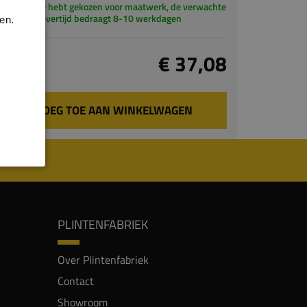
Je hebt gekozen voor maatwerk, de verwachte
levertijd bedraagt 8-10 werkdagen
en.
Totaal
€ 37,08
incl. BTW
VOEG TOE AAN WINKELWAGEN
PLINTENFABRIEK
Over Plintenfabriek
Contact
Showroom