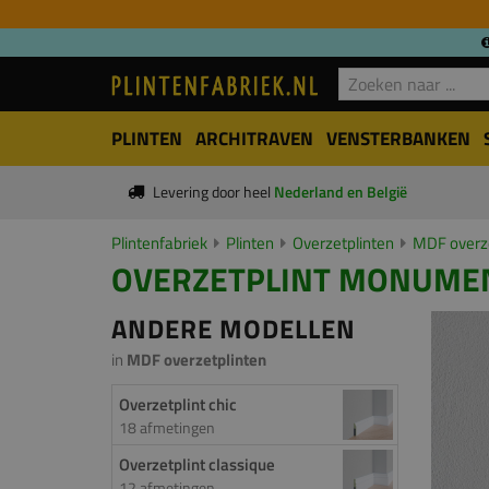
PLINTEN
ARCHITRAVEN
VENSTERBANKEN
Levering door heel
Nederland en België
Plintenfabriek
Plinten
Overzetplinten
MDF overze
OVERZETPLINT MONUMENT
ANDERE MODELLEN
in
MDF overzetplinten
Overzetplint chic
18 afmetingen
Overzetplint classique
12 afmetingen