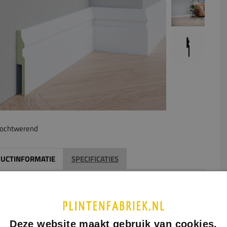
ochtwerend
UCTINFORMATIE
SPECIFICATIES
middel van een uitsparing aan de achterzijde van de plint kan
erzetplint gemakkelijk over de oude plint heen geplaatst
n. De afmetingen van de gewenste uitsparing geeft u aan in
ormulier hiernaast. Houd hierbij rekening met de maximale
Deze website maakt gebruik van cookies.