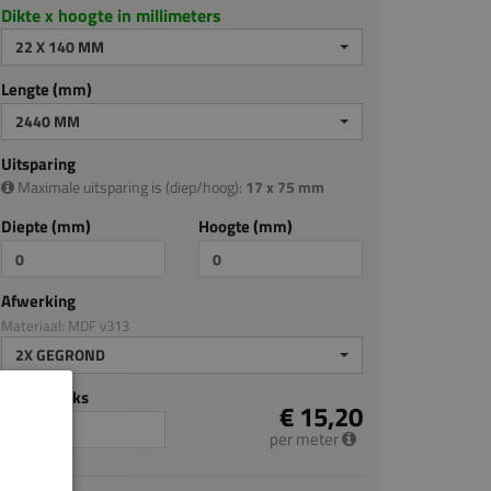
Dikte x hoogte in millimeters
22 X 140 MM
Lengte (mm)
2440 MM
Uitsparing
Maximale uitsparing is (diep/hoog):
17 x 75 mm
Diepte (mm)
Hoogte (mm)
Afwerking
Materiaal: MDF v313
2X GEGROND
Aantal stuks
€ 15,20
per meter