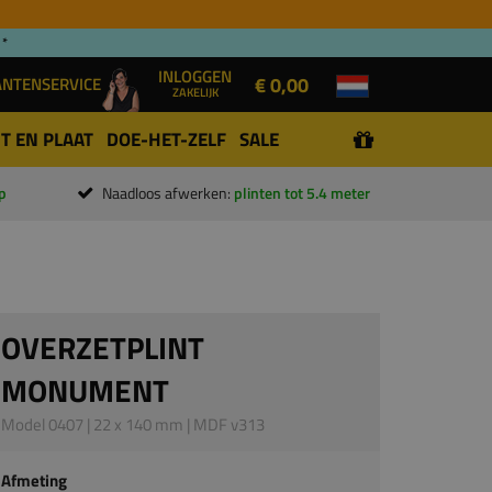
 *
INLOGGEN
€ 0,00
ANTENSERVICE
ZAKELIJK
T EN PLAAT
DOE-HET-ZELF
SALE
p
Naadloos afwerken:
plinten tot 5.4 meter
OVERZETPLINT
MONUMENT
Model 0407 | 22 x 140 mm | MDF v313
Afmeting