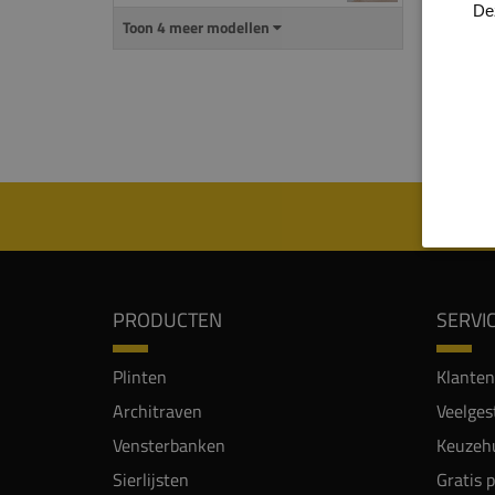
uitspa
De
Toon 4 meer modellen
De
ma
mm) i
Let o
PRODUCTEN
SERVI
Plinten
Klanten
Architraven
Veelges
Vensterbanken
Keuzehu
Sierlijsten
Gratis 