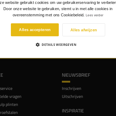
ring van deze plint.
ze website gebruikt cookies om uw gebruikerservaring te verbeter
Door onze website te gebruiken, stemt u in met alle cookies in
ximale uitsparing
van deze plint in deze afmeting (25 x 190
overeenstemming met ons Cookiebeleid.
Lees verder
s:
20
x 160
mm
.
p: voor elke afmeting geldt een andere maximale uitsparing.
Alles accepteren
Alles afwijzen
DETAILS WEERGEVEN
WIJ WORDEN BEOORDEELD MET EEN 8.8
CE
NIEUWSBRIEF
service
Inschrijven
telde vragen
Uitschrijven
lp plinten
INSPIRATIE
proefstalen