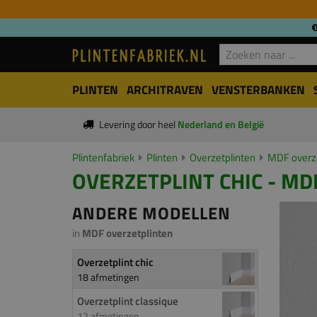
PLINTEN
ARCHITRAVEN
VENSTERBANKEN
Levering door heel
Nederland en België
Plintenfabriek
Plinten
Overzetplinten
MDF overze
OVERZETPLINT CHIC - MD
ANDERE MODELLEN
in
MDF overzetplinten
Overzetplint chic
18 afmetingen
Overzetplint classique
12 afmetingen