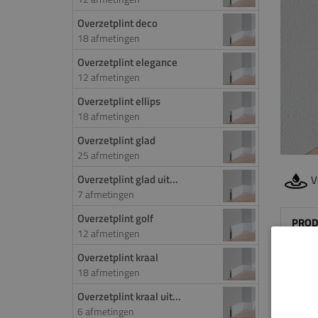
Overzetplint deco
18 afmetingen
Overzetplint elegance
12 afmetingen
Overzetplint ellips
18 afmetingen
Overzetplint glad
25 afmetingen
Overzetplint glad uit...
V
7 afmetingen
Overzetplint golf
PROD
12 afmetingen
Door 
Overzetplint kraal
18 afmetingen
de ov
worde
Overzetplint kraal uit...
het f
6 afmetingen