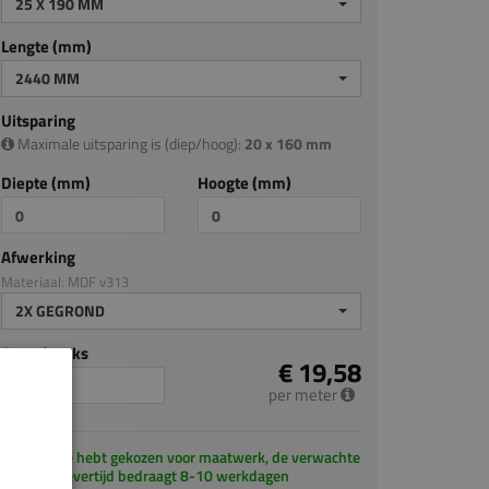
25 X 190 MM
Lengte (mm)
2440 MM
Uitsparing
Maximale uitsparing is (diep/hoog):
20 x 160 mm
Diepte (mm)
Hoogte (mm)
Afwerking
Materiaal: MDF v313
2X GEGROND
Aantal stuks
€ 19,58
per meter
Je hebt gekozen voor maatwerk, de verwachte
levertijd bedraagt 8-10 werkdagen