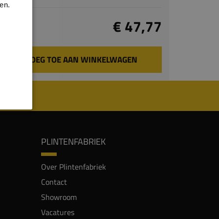
en.
Totaal
€ 47,77
incl. BTW
VOEG TOE AAN WINKELWAGEN
PLINTENFABRIEK
Over Plintenfabriek
Contact
Showroom
Vacatures