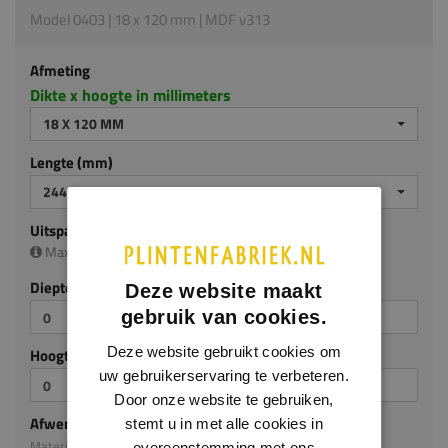
Model 0403 | 18 x 120 mm | MDF v313
Afmeting
Dikte x hoogte in millimeters
18 X 120 MM
Lengte (mm)
2440 MM
Uitsparing
Maximale uitsparing is (diep/hoog):
13 x 90 mm
Diepte (mm)
Deze website maakt
gebruik van cookies.
Deze website gebruikt cookies om
Hoogte (mm)
uw gebruikerservaring te verbeteren.
Door onze website te gebruiken,
Afwerking
stemt u in met alle cookies in
Materiaal: MDF v313
overeenstemming met ons