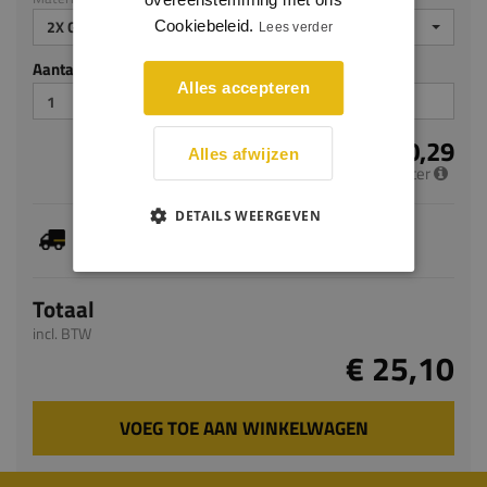
2X GEGROND
Cookiebeleid.
Lees verder
Aantal stuks
Alles accepteren
€ 10,29
Alles afwijzen
per meter
DETAILS WEERGEVEN
Je hebt gekozen voor maatwerk, de verwachte
levertijd bedraagt 7-9 werkdagen
Totaal
incl. BTW
€ 25,10
VOEG TOE AAN WINKELWAGEN