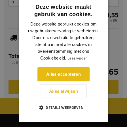
Deze website maakt
€ 49,55
gebruik van cookies.
per meter
Deze website gebruikt cookies om
uw gebruikerservaring te verbeteren.
Je hebt gekozen voor maatwerk, de verwachte
Door onze website te gebruiken,
levertijd bedraagt 14-16 werkdagen
stemt u in met alle cookies in
overeenstemming met ons
Totaal
Cookiebeleid.
Lees verder
incl. BTW
€ 148,65
Alles accepteren
VOEG TOE AAN WINKELWAGEN
Alles afwijzen
WIJ WORDEN BEOORDEELD MET EEN 8.8
DETAILS WEERGEVEN