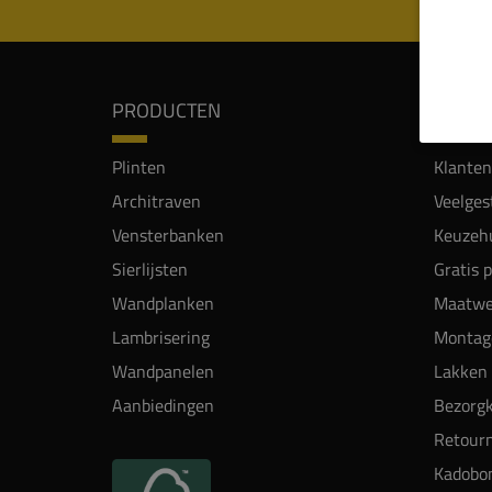
PRODUCTEN
SERVI
Plinten
Klanten
Architraven
Veelges
Vensterbanken
Keuzehu
Sierlijsten
Gratis 
Wandplanken
Maatwe
Lambrisering
Montag
Wandpanelen
Lakken 
Aanbiedingen
Bezorgk
Retour
Kadobo