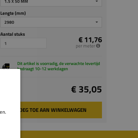
1.5 X 50 MM
Lengte (mm)
2980
Aantal stuks
€ 11,76
per meter
Dit artikel is voorradig, de verwachte levertijd
bedraagt 10-12 werkdagen
Totaal
€ 35,05
incl. BTW
VOEG TOE AAN WINKELWAGEN
en.