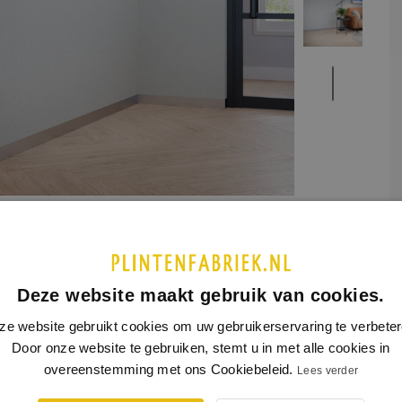
etaal
UCTINFORMATIE
SPECIFICATIES
Deze website maakt gebruik van cookies.
strip is gemaakt van RVS. RVS is een extreem sterk materiaal
ze website gebruikt cookies om uw gebruikerservaring te verbeter
rdt standaard geborsteld geleverd.
Door onze website te gebruiken, stemt u in met alle cookies in
overeenstemming met ons Cookiebeleid.
Lees verder