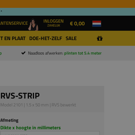
 *
INLOGGEN
€ 0,00
ANTENSERVICE
ZAKELIJK
T EN PLAAT
DOE-HET-ZELF
SALE
p
Naadloos afwerken:
plinten tot 5.4 meter
RVS-STRIP
Model 2101 | 1.5 x 50 mm | RVS bewerkt
Afmeting
Dikte x hoogte in millimeters