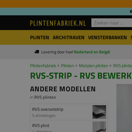
PLINTEN
ARCHITRAVEN
VENSTERBANKEN
Levering door heel
Nederland en België
Plintenfabriek
Plinten
Metalen plinten
RVS plint
RVS-STRIP - RVS BEWERKT
ANDERE MODELLEN
in
RVS plinten
RVS overzetstrip
5 afmetingen
RVS plint
1 afmeting