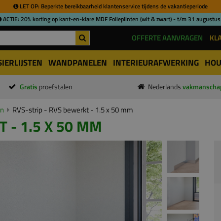
LET OP: Beperkte bereikbaarheid klantenservice tijdens de vakantieperiode
ACTIE: 20% korting op kant-en-klare MDF Folieplinten (wit & zwart) - t/m 31 augustus
OFFERTE AANVRAGEN
KL
SIERLIJSTEN
WANDPANELEN
INTERIEURAFWERKING
HOU
Gratis
proefstalen
Nederlands
vakmanscha
en
RVS-strip - RVS bewerkt - 1.5 x 50 mm
 - 1.5 X 50 MM