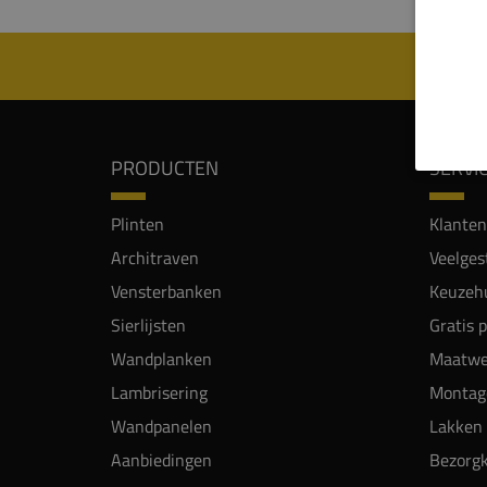
PRODUCTEN
SERVI
Plinten
Klanten
Architraven
Veelges
Vensterbanken
Keuzehu
Sierlijsten
Gratis 
Wandplanken
Maatwe
Lambrisering
Montag
Wandpanelen
Lakken 
Aanbiedingen
Bezorgk