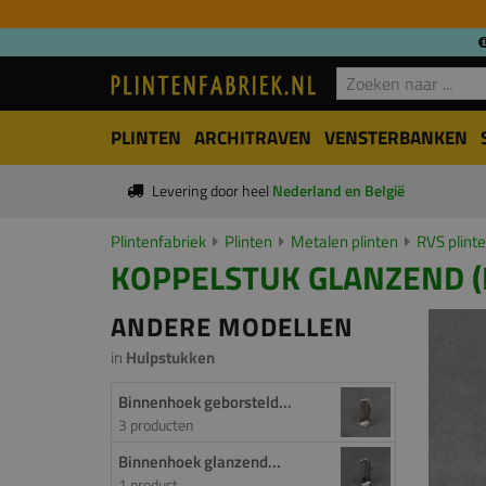
PLINTEN
ARCHITRAVEN
VENSTERBANKEN
Levering door heel
Nederland en België
Plintenfabriek
Plinten
Metalen plinten
RVS plint
KOPPELSTUK GLANZEND (B
ANDERE MODELLEN
in
Hulpstukken
Binnenhoek geborsteld...
3 producten
Binnenhoek glanzend...
1 product