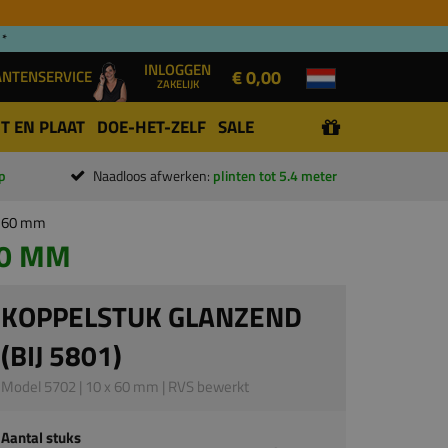
 *
INLOGGEN
€ 0,00
ANTENSERVICE
ZAKELIJK
T EN PLAAT
DOE-HET-ZELF
SALE
p
Naadloos afwerken:
plinten tot 5.4 meter
 x 60 mm
60 MM
KOPPELSTUK GLANZEND
(BIJ 5801)
Model 5702 | 10 x 60 mm | RVS bewerkt
Aantal stuks