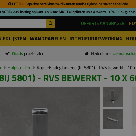
LET OP: Beperkte bereikbaarheid klantenservice tijdens de vakantieperiode
ACTIE: 20% korting op kant-en-klare MDF Folieplinten (wit & zwart) - t/m 31 augustus
OFFERTE AANVRAGEN
KL
SIERLIJSTEN
WANDPANELEN
INTERIEURAFWERKING
HOU
Gratis
proefstalen
Nederlands
vakmanscha
en
Hulpstukken
Koppelstuk glanzend (bij 5801) - RVS bewerkt - 10
IJ 5801) - RVS BEWERKT - 10 X 