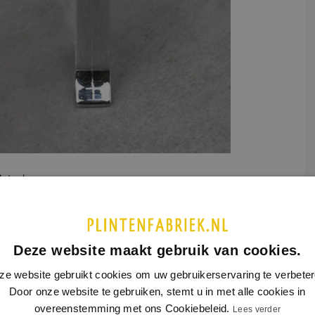
etaal
UCTINFORMATIE
SPECIFICATIES
Deze website maakt gebruik van cookies.
lstukje bij 60 en 80 mm RVS plint model 5801, glanzende
ring.
ze website gebruikt cookies om uw gebruikerservaring te verbeter
Door onze website te gebruiken, stemt u in met alle cookies in
lstuk glanzend bij rvs plinten 2103 en 5801.
overeenstemming met ons Cookiebeleid.
Lees verder