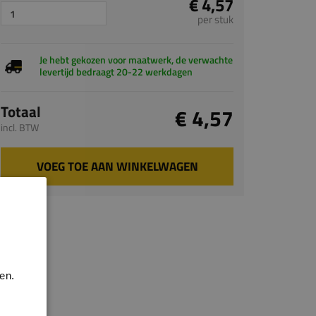
€ 4,57
per stuk
Je hebt gekozen voor maatwerk, de verwachte
levertijd bedraagt 20-22 werkdagen
Totaal
€ 4,57
incl. BTW
VOEG TOE AAN WINKELWAGEN
en.