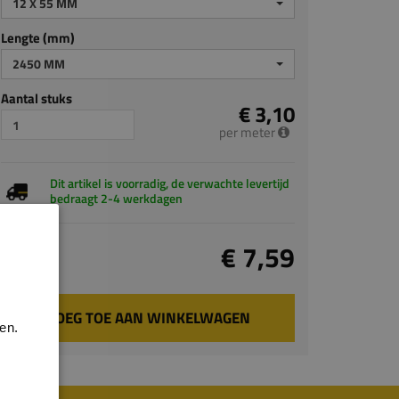
12 X 55 MM
Lengte (mm)
2450 MM
Aantal stuks
€ 3,10
per meter
Dit artikel is voorradig, de verwachte levertijd
bedraagt 2-4 werkdagen
Totaal
€ 7,59
incl. BTW
VOEG TOE AAN WINKELWAGEN
en.