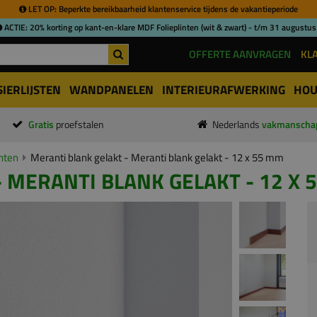
LET OP: Beperkte bereikbaarheid klantenservice tijdens de vakantieperiode
ACTIE: 20% korting op kant-en-klare MDF Folieplinten (wit & zwart) - t/m 31 augustus
OFFERTE AANVRAGEN
KL
SIERLIJSTEN
WANDPANELEN
INTERIEURAFWERKING
HOU
Gratis
proefstalen
Nederlands
vakmanscha
inten
Meranti blank gelakt - Meranti blank gelakt - 12 x 55 mm
 MERANTI BLANK GELAKT - 12 X 