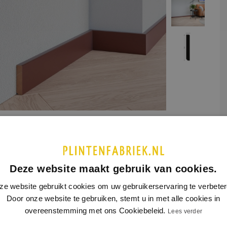
assief hout
UCTINFORMATIE
SPECIFICATIES
Deze website maakt gebruik van cookies.
ze website gebruikt cookies om uw gebruikerservaring te verbeter
 dit product is nog geen extra productinformatie beschikbaar
Door onze website te gebruiken, stemt u in met alle cookies in
overeenstemming met ons Cookiebeleid.
Lees verder