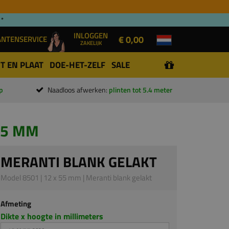
 *
INLOGGEN
€ 0,00
ANTENSERVICE
ZAKELIJK
T EN PLAAT
DOE-HET-ZELF
SALE
p
Naadloos afwerken:
plinten tot 5.4 meter
55 MM
MERANTI BLANK GELAKT
Model 8501 | 12 x 55 mm | Meranti blank gelakt
Afmeting
Dikte x hoogte in millimeters