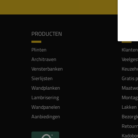
PRODUCTEN
SERVI
Plinten
Klanten
Architraven
Veelges
Vensterbanken
Keuzehu
Sierlijsten
Gratis 
Wandplanken
Maatwe
Lambrisering
Montag
Wandpanelen
Lakken 
Aanbiedingen
Bezorgk
Retour
Kadobo