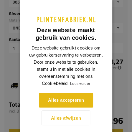
3050
Afwerking
Materiaal: Meranti
ONBEHANDELD
Deze website maakt
gebruik van cookies.
Aantal stuks
Deze website gebruikt cookies om
uw gebruikerservaring te verbeteren.
€ 3,27
Door onze website te gebruiken,
per meter
stemt u in met alle cookies in
overeenstemming met ons
Dit artikel is voorradig, de verwachte levertijd
Cookiebeleid.
Lees verder
bedraagt 1-3 werkdagen
Alles accepteren
Totaal
incl. BTW
€ 9,96
Alles afwijzen