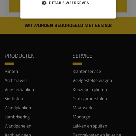
DETAILS WEERGEVEN
VOEG TOE AAN WINKELWAGEN
WIJ WORDEN BEOORDEELD MET EEN 8.8
PRODUCTEN
SERVICE
Plinten
Klantenservice
Architraven
Veelgestelde vragen
Vensterbanken
Keuzehulp plinten
Sierlijsten
Gratis proefstalen
Wandplanken
Maatwerk
Lambrisering
Montage
Wandpanelen
Lakken en spuiten
Aanbiedingen
Bezorgkosten en levering