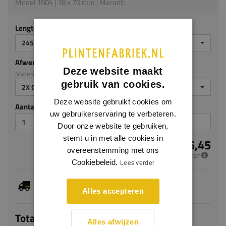
Model 1004 | 18 x 70 mm | Meranti
Lengte (mm)
2450 MM
Afwerking
Deze website maakt
Materiaal: Meranti
gebruik van cookies.
2X GEGROND
Deze website gebruikt cookies om
Aantal stuks
uw gebruikerservaring te verbeteren.
Door onze website te gebruiken,
stemt u in met alle cookies in
€ 5,45
overeenstemming met ons
per meter
Cookiebeleid.
Lees verder
Dit artikel is voorradig, de verwachte levertijd
bedraagt 1-3 werkdagen
Alles accepteren
Totaal
Alles afwijzen