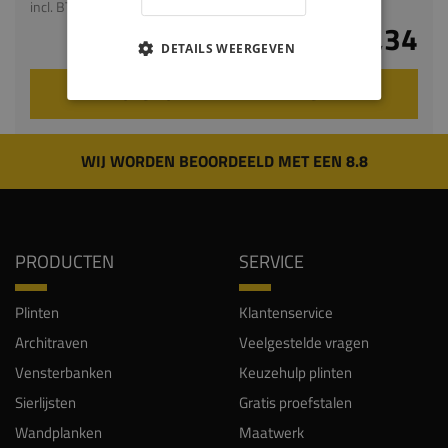
incl. BTW
€ 13,34
DETAILS WEERGEVEN
VOEG TOE AAN WINKELWAGEN
WIJ WORDEN BEOORDEELD MET EEN 8.8
PRODUCTEN
SERVICE
Plinten
Klantenservice
Architraven
Veelgestelde vragen
Vensterbanken
Keuzehulp plinten
Sierlijsten
Gratis proefstalen
Wandplanken
Maatwerk