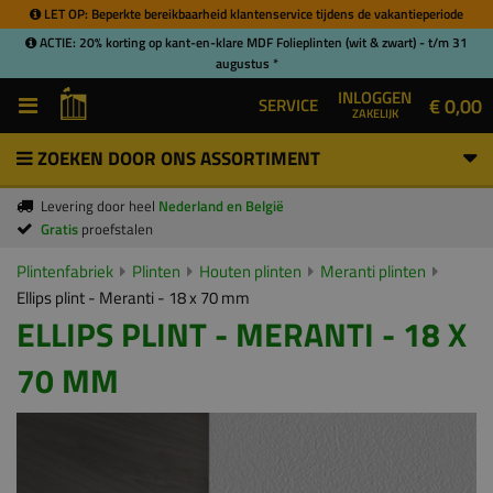
LET OP: Beperkte bereikbaarheid klantenservice tijdens de vakantieperiode
ACTIE: 20% korting op kant-en-klare MDF Folieplinten (wit & zwart) - t/m 31
augustus *
INLOGGEN
€ 0,00
SERVICE
ZAKELIJK
ZOEKEN DOOR ONS ASSORTIMENT
Levering door heel
Nederland en België
Gratis
proefstalen
Plintenfabriek
Plinten
Houten plinten
Meranti plinten
Ellips plint - Meranti - 18 x 70 mm
ELLIPS PLINT - MERANTI - 18 X
70 MM