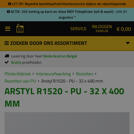
LET OP: Beperkte bereikbaarheid klantenservice tijdens de vakantieperiode
ACTIE: 20% korting op kant-en-klare MDF Folieplinten (wit & zwart) - t/m 31
augustus *
INLOGGEN
€ 0,00
SERVICE
ZAKELIJK
ZOEKEN DOOR ONS ASSORTIMENT
Levering door heel
Nederland en België
Gratis
proefstalen
Plintenfabriek
Interieurafwerking
Rozetten
Rozetten van PU
Arstyl R1520 - PU - 32 x 400 mm
ARSTYL R1520 - PU - 32 X 400
MM