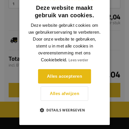
Deze website maakt
€ 52,04
gebruik van cookies.
per stuk
Deze website gebruikt cookies om
uw gebruikerservaring te verbeteren.
Dit artikel is voorradig, de verwachte levertijd
Door onze website te gebruiken,
bedraagt 1-3 werkdagen
stemt u in met alle cookies in
overeenstemming met ons
Totaal
Cookiebeleid.
Lees verder
incl. BTW
€ 52,04
Alles accepteren
VOEG TOE AAN WINKELWAGEN
Alles afwijzen
WIJ WORDEN BEOORDEELD MET EEN 8.8
DETAILS WEERGEVEN