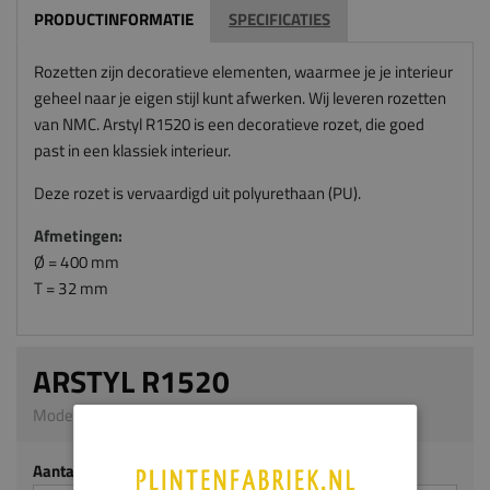
PRODUCTINFORMATIE
SPECIFICATIES
Rozetten zijn decoratieve elementen, waarmee je je interieur
geheel naar je eigen stijl kunt afwerken. Wij leveren rozetten
van NMC. Arstyl R1520 is een decoratieve rozet, die goed
past in een klassiek interieur.
Deze rozet is vervaardigd uit polyurethaan (PU).
Afmetingen:
Ø = 400 mm
T = 32 mm
ARSTYL R1520
Model AS45 | 32 x 400 mm | PU
Aantal stuks