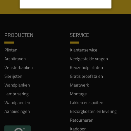
WIJ WORDEN BEOORDEELD MET EEN 8.8
PRODUCTEN
SERVICE
Plinten
Klantenservice
Architraven
Veelgestelde vragen
Vensterbanken
Keuzehulp plinten
Sierlijsten
Gratis proefstalen
Wandplanken
Maatwerk
Lambrisering
Montage
Wandpanelen
Lakken en spuiten
Aanbiedingen
Bezorgkosten en levering
Retourneren
Kadobon