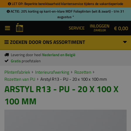
LET OP: Beperkte bereikbaarheid klantenservice tijdens de vakantieperiode
ACTIE: 20% korting op kant-en-klare MDF Folieplinten (wit & zwart) - t/m 31
augustus *
INLOGGEN
€ 0,00
SERVICE
ZAKELIJK
ZOEKEN DOOR ONS ASSORTIMENT
Levering door heel
Nederland en België
Gratis
proefstalen
Plintenfabriek
Interieurafwerking
Rozetten
Rozetten van PU
Arstyl R13 - PU - 20 x 100 x 100 mm
ARSTYL R13 - PU - 20 X 100 X
100 MM