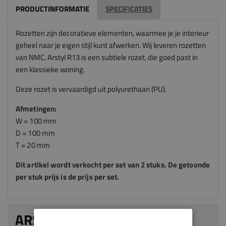
PRODUCTINFORMATIE
SPECIFICATIES
Rozetten zijn decoratieve elementen, waarmee je je interieur
geheel naar je eigen stijl kunt afwerken. Wij leveren rozetten
van NMC. Arstyl R13 is een subtiele rozet, die goed past in
een klassieke woning.
Deze rozet is vervaardigd uit polyurethaan (PU).
Afmetingen:
W = 100 mm
D = 100 mm
T = 20 mm
Dit artikel wordt verkocht per set van 2 stuks. De getoonde
per stuk prijs is de prijs per set.
ARSTYL R13