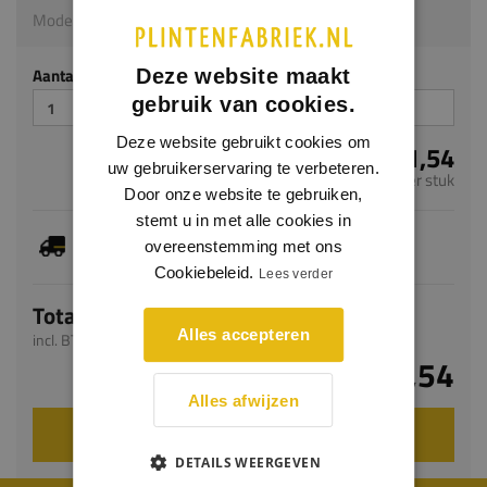
Model AS39 | 20 x 100 x 100 mm | PU
Aantal stuks
Deze website maakt
gebruik van cookies.
Deze website gebruikt cookies om
€ 31,54
uw gebruikerservaring te verbeteren.
per stuk
Door onze website te gebruiken,
stemt u in met alle cookies in
Je hebt gekozen voor maatwerk, de verwachte
overeenstemming met ons
levertijd bedraagt 8-10 werkdagen
Cookiebeleid.
Lees verder
Totaal
Alles accepteren
incl. BTW
€ 31,54
Alles afwijzen
VOEG TOE AAN WINKELWAGEN
DETAILS WEERGEVEN