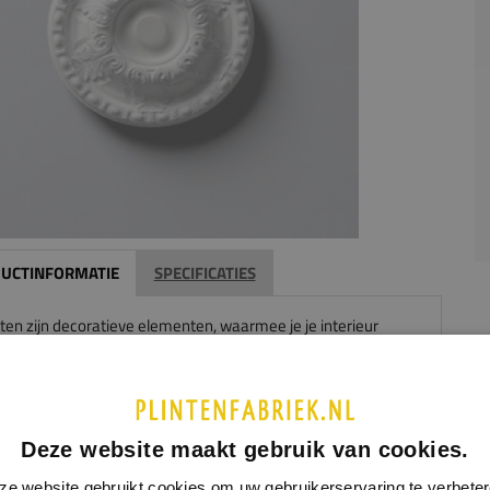
UCTINFORMATIE
SPECIFICATIES
ten zijn decoratieve elementen, waarmee je je interieur
 naar je eigen stijl kunt afwerken. Wij leveren rozetten van
rstyl R8 is een ronde rozet, die goed past bij een klassieke
ijl.
ozet is vervaardigd uit polyurethaan (PU).
Deze website maakt gebruik van cookies.
ingen:
ze website gebruikt cookies om uw gebruikerservaring te verbeter