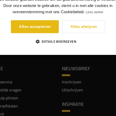
495 mm
Door onze website te gebruiken, stemt u in met alle cookies in
55 mm
overeenstemming met ons Cookiebeleid.
Lees verder
Alles accepteren
Alles afwijzen
DETAILS WEERGEVEN
WIJ WORDEN BEOORDEELD MET EEN 8.8
CE
NIEUWSBRIEF
service
Inschrijven
telde vragen
Uitschrijven
lp plinten
INSPIRATIE
proefstalen
rk