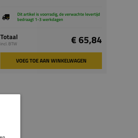
Dit artikel is voorradig, de verwachte levertijd
bedraagt 1-3 werkdagen
Totaal
€ 65,84
incl. BTW
VOEG TOE AAN WINKELWAGEN
en.