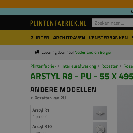
PLINTEN
ARCHITRAVEN
VENSTERBANKEN
Levering door heel
Nederland en België
Plintenfabriek
Interieurafwerking
Rozetten
Roze
ARSTYL R8 - PU - 55 X 4
ANDERE MODELLEN
in
Rozetten van PU
Arstyl R1
1 product
Arstyl R10
1 product