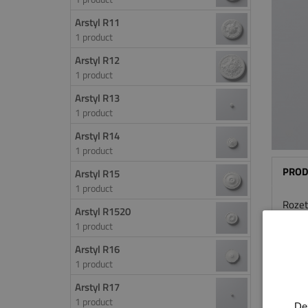
Arstyl R11
1 product
Arstyl R12
1 product
Arstyl R13
1 product
Arstyl R14
1 product
PROD
Arstyl R15
1 product
Rozet
Arstyl R1520
geheel
1 product
NMC. A
Arstyl R16
woonst
1 product
Deze r
Arstyl R17
1 product
Afmet
De