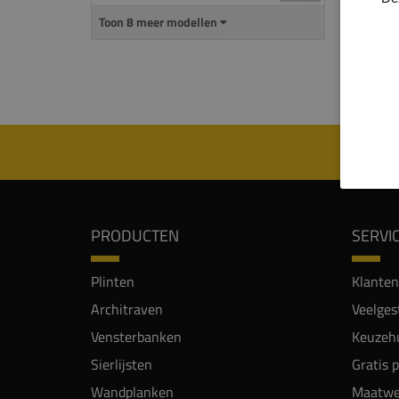
Ø = 
Toon 8 meer modellen
T = 
PRODUCTEN
SERVI
Plinten
Klanten
Architraven
Veelges
Vensterbanken
Keuzehu
Sierlijsten
Gratis 
Wandplanken
Maatwe