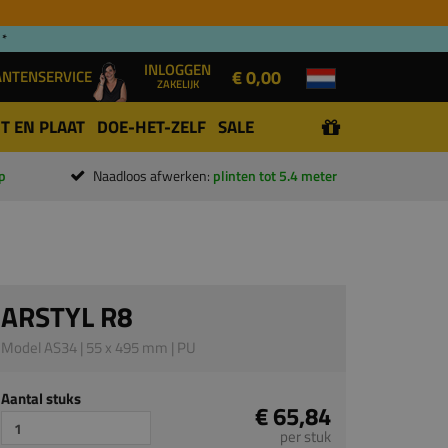
 *
INLOGGEN
€ 0,00
ANTENSERVICE
ZAKELIJK
T EN PLAAT
DOE-HET-ZELF
SALE
p
Naadloos afwerken:
plinten tot 5.4 meter
ARSTYL R8
Model AS34 | 55 x 495 mm | PU
Aantal stuks
€ 65,84
per stuk