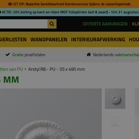
LET OP: Beperkte bereikbaarheid klantenservice tijdens de vakantieperiode
ACTIE: 20% korting op kant-en-klare MDF Folieplinten (wit & zwart) - t/m 31 augustus
OFFERTE AANVRAGEN
KL
SIERLIJSTEN
WANDPANELEN
INTERIEURAFWERKING
HOU
Gratis
proefstalen
Nederlands
vakmanscha
tten van PU
Arstyl R8 - PU - 55 x 495 mm
95 MM