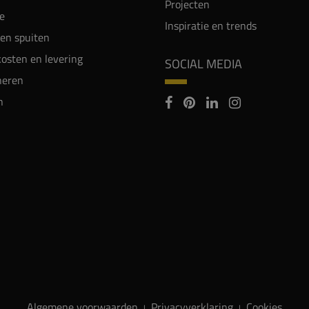
Projecten
e
Inspiratie en trends
en spuiten
osten en levering
SOCIAL MEDIA
neren
n
Algemene voorwaarden
Privacyverklaring
Cookies
|
|