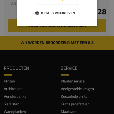
incl. BTW
€ 12,28
DETAILS WEERGEVEN
VOEG TOE AAN WINKELWAGEN
WIJ WORDEN BEOORDEELD MET EEN 8.8
PRODUCTEN
SERVICE
Plinten
Klantenservice
Architraven
Veelgestelde vragen
Vensterbanken
Keuzehulp plinten
Sierlijsten
Gratis proefstalen
Wandplanken
Maatwerk