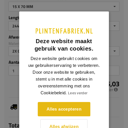
15 X 70 MM
Lengte (mm)
2440 MM
Afwerking
Deze website maakt
Materiaal: MDF v313
gebruik van cookies.
2X GEGROND
Deze website gebruikt cookies om
Aantal stuks
uw gebruikerservaring te verbeteren.
Door onze website te gebruiken,
stemt u in met alle cookies in
€ 5,03
overeenstemming met ons
per meter
Cookiebeleid.
Lees verder
Dit artikel is voorradig, de verwachte levertijd
bedraagt 1-3 werkdagen
Alles accepteren
Totaal
Alles afwijzen