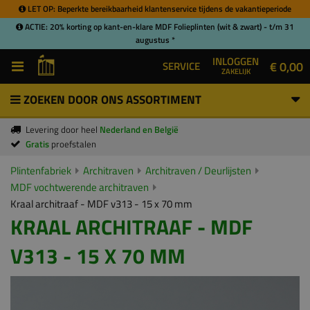
LET OP: Beperkte bereikbaarheid klantenservice tijdens de vakantieperiode
ACTIE: 20% korting op kant-en-klare MDF Folieplinten (wit & zwart) - t/m 31
augustus *
INLOGGEN
€ 0,00
SERVICE
ZAKELIJK
ZOEKEN DOOR ONS ASSORTIMENT
Levering door heel
Nederland en België
Gratis
proefstalen
Plintenfabriek
Architraven
Architraven / Deurlijsten
MDF vochtwerende architraven
Kraal architraaf - MDF v313 - 15 x 70 mm
KRAAL ARCHITRAAF - MDF
V313 - 15 X 70 MM