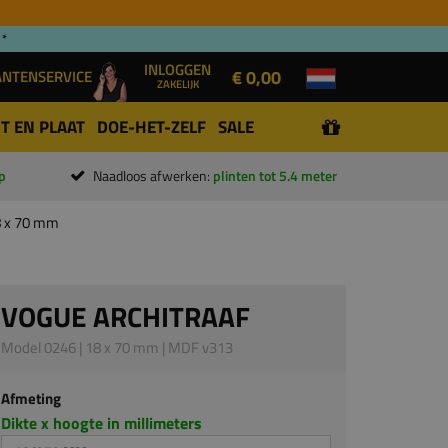
 *
INLOGGEN
€ 0,00
ANTENSERVICE
ZAKELIJK
T EN PLAAT
DOE-HET-ZELF
SALE
p
Naadloos afwerken:
plinten tot 5.4 meter
8 x 70 mm
VOGUE ARCHITRAAF
Model 0246 | 18 x 70 mm | MDF v313
Afmeting
Dikte x hoogte in millimeters