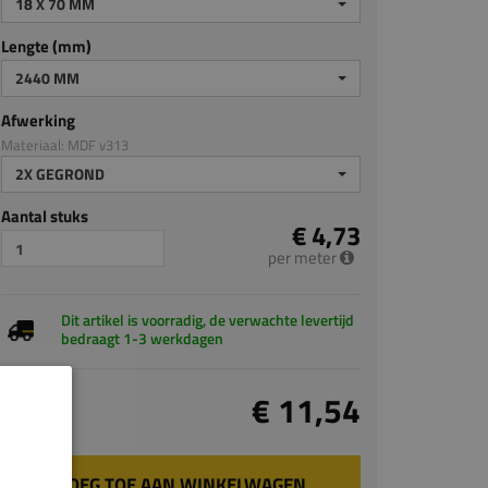
18 X 70 MM
Lengte (mm)
2440 MM
Afwerking
Materiaal: MDF v313
2X GEGROND
Aantal stuks
€ 4,73
per meter
Dit artikel is voorradig, de verwachte levertijd
bedraagt 1-3 werkdagen
Totaal
€ 11,54
incl. BTW
VOEG TOE AAN WINKELWAGEN