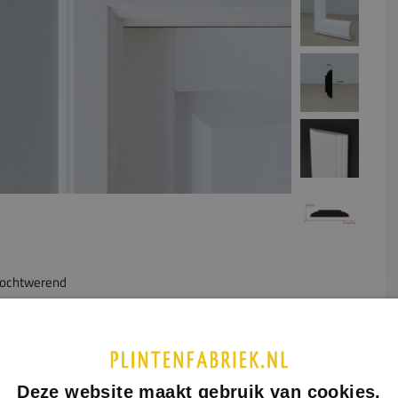
ochtwerend
UCTINFORMATIE
SPECIFICATIES
gue-architraaf heeft een elegante en klassieke uitstraling.
Deze website maakt gebruik van cookies.