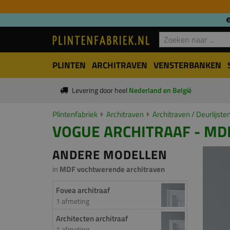
PLINTEN
ARCHITRAVEN
VENSTERBANKEN
Levering door heel
Nederland en België
Plintenfabriek
Architraven
Architraven / Deurlijste
VOGUE ARCHITRAAF - MDF
ANDERE MODELLEN
in
MDF vochtwerende architraven
Fovea architraaf
1 afmeting
Architecten architraaf
1 afmeting