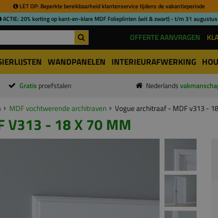
LET OP: Beperkte bereikbaarheid klantenservice tijdens de vakantieperiode
ACTIE: 20% korting op kant-en-klare MDF Folieplinten (wit & zwart) - t/m 31 augustus
OFFERTE AANVRAGEN
KL
SIERLIJSTEN
WANDPANELEN
INTERIEURAFWERKING
HOU
Gratis
proefstalen
Nederlands
vakmanscha
n
MDF vochtwerende architraven
Vogue architraaf - MDF v313 - 1
 V313 - 18 X 70 MM