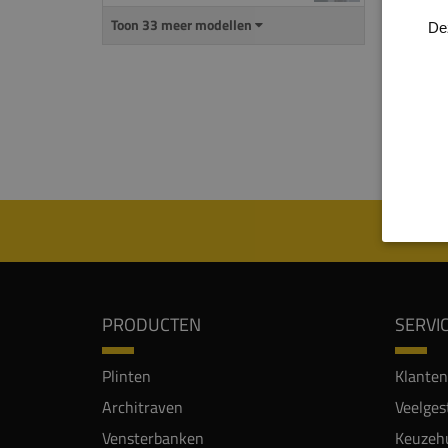
Deze a
de fa
Toon 33 meer modellen
De
profil
interi
Meer i
Kleu
PRODUCTEN
SERVI
Plinten
Klanten
Architraven
Veelges
Vensterbanken
Keuzehu