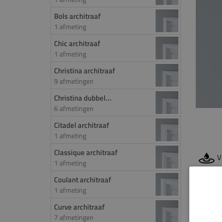
Bols architraaf
1 afmeting
Chic architraaf
1 afmeting
Christina architraaf
9 afmetingen
Christina dubbel...
6 afmetingen
Citadel architraaf
1 afmeting
Classique architraaf
V
1 afmeting
Coulant architraaf
PROD
1 afmeting
Curve architraaf
De Vo
7 afmetingen