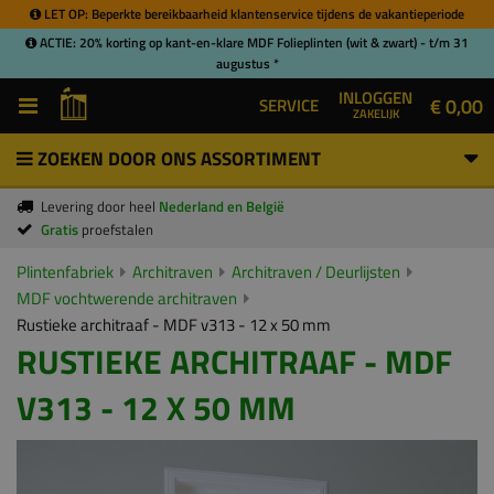
LET OP: Beperkte bereikbaarheid klantenservice tijdens de vakantieperiode
ACTIE: 20% korting op kant-en-klare MDF Folieplinten (wit & zwart) - t/m 31
augustus *
INLOGGEN
€ 0,00
SERVICE
ZAKELIJK
ZOEKEN DOOR ONS ASSORTIMENT
Levering door heel
Nederland en België
Gratis
proefstalen
Plintenfabriek
Architraven
Architraven / Deurlijsten
MDF vochtwerende architraven
Rustieke architraaf - MDF v313 - 12 x 50 mm
RUSTIEKE ARCHITRAAF - MDF
V313 - 12 X 50 MM