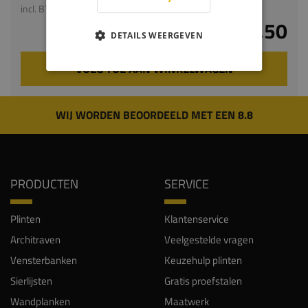
incl. BTW
€ 7,50
DETAILS WEERGEVEN
VOEG TOE AAN WINKELWAGEN
WIJ WORDEN BEOORDEELD MET EEN 8.8
PRODUCTEN
SERVICE
Plinten
Klantenservice
Architraven
Veelgestelde vragen
Vensterbanken
Keuzehulp plinten
Sierlijsten
Gratis proefstalen
Wandplanken
Maatwerk