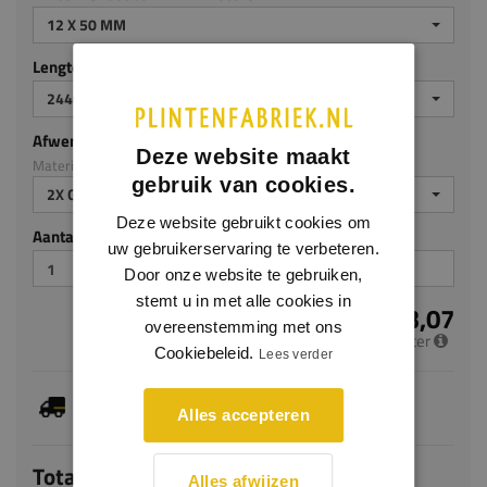
12 X 50 MM
Lengte (mm)
2440 MM
Afwerking
Deze website maakt
Materiaal: MDF v313
gebruik van cookies.
2X GEGROND
Deze website gebruikt cookies om
Aantal stuks
uw gebruikerservaring te verbeteren.
Door onze website te gebruiken,
stemt u in met alle cookies in
€ 3,07
overeenstemming met ons
per meter
Cookiebeleid.
Lees verder
Dit artikel is voorradig, de verwachte levertijd
bedraagt 1-3 werkdagen
Alles accepteren
Totaal
Alles afwijzen