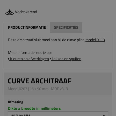
Vochtwerend
PRODUCTINFORMATIE
SPECIFICATIES
Deze architraaf sluit mooi aan bij de curve plint,
model 0119
.
Meer informatie lees je op:
Kleuren en afwerkingen
Lakken en spuiten
CURVE ARCHITRAAF
Model 0207 | 15 x 90 mm | MDF v313
Afmeting
Dikte x breedte in millimeters
15 X 90 MM