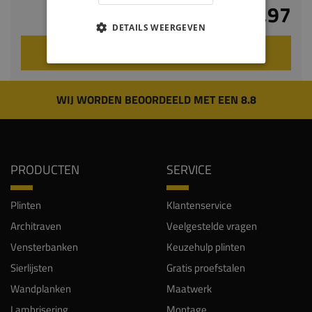
€ 37,97
DETAILS WEERGEVEN
VOEG TOE AAN WINKELWAGEN
WIJ WORDEN BEOORDEELD MET EEN 8.8
PRODUCTEN
SERVICE
Plinten
Klantenservice
Architraven
Veelgestelde vragen
Vensterbanken
Keuzehulp plinten
Sierlijsten
Gratis proefstalen
Wandplanken
Maatwerk
Lambrisering
Montage