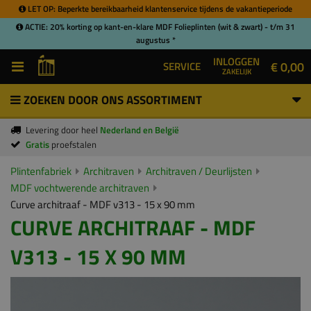
LET OP: Beperkte bereikbaarheid klantenservice tijdens de vakantieperiode
ACTIE: 20% korting op kant-en-klare MDF Folieplinten (wit & zwart) - t/m 31
augustus *
INLOGGEN
€ 0,00
SERVICE
ZAKELIJK
ZOEKEN DOOR ONS ASSORTIMENT
Levering door heel
Nederland en België
Gratis
proefstalen
Plintenfabriek
Architraven
Architraven / Deurlijsten
MDF vochtwerende architraven
Curve architraaf - MDF v313 - 15 x 90 mm
CURVE ARCHITRAAF - MDF
V313 - 15 X 90 MM