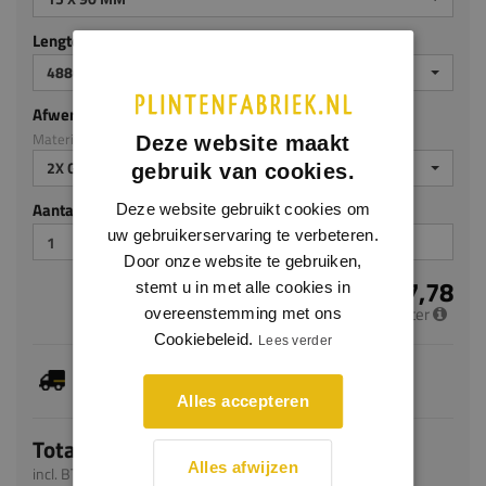
Lengte (mm)
4880 MM
Afwerking
Materiaal: MDF v313
Deze website maakt
2X GEGROND
gebruik van cookies.
Aantal stuks
Deze website gebruikt cookies om
uw gebruikerservaring te verbeteren.
Door onze website te gebruiken,
€ 7,78
stemt u in met alle cookies in
per meter
overeenstemming met ons
Cookiebeleid.
Lees verder
Je hebt gekozen voor maatwerk, de verwachte
levertijd bedraagt 5-7 werkdagen
Alles accepteren
Totaal
Alles afwijzen
incl. BTW