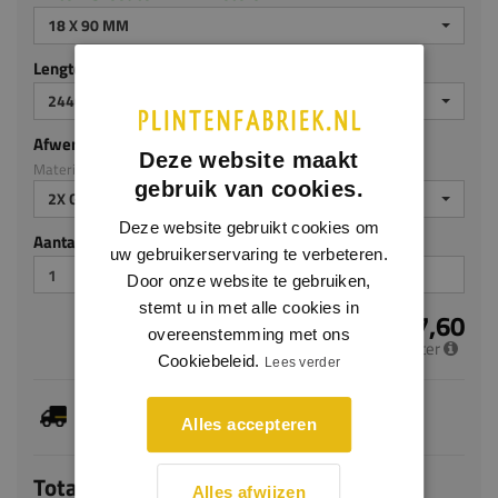
18 X 90 MM
Lengte (mm)
2440 MM
Afwerking
Deze website maakt
Materiaal: MDF v313
gebruik van cookies.
2X GEGROND
Deze website gebruikt cookies om
Aantal stuks
uw gebruikerservaring te verbeteren.
Door onze website te gebruiken,
stemt u in met alle cookies in
€ 7,60
overeenstemming met ons
per meter
Cookiebeleid.
Lees verder
Dit artikel is voorradig, de verwachte levertijd
bedraagt 1-3 werkdagen
Alles accepteren
Totaal
Alles afwijzen