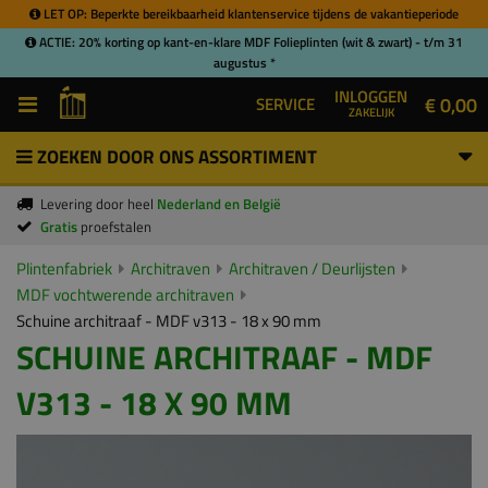
LET OP: Beperkte bereikbaarheid klantenservice tijdens de vakantieperiode
ACTIE: 20% korting op kant-en-klare MDF Folieplinten (wit & zwart) - t/m 31
augustus *
INLOGGEN
€ 0,00
SERVICE
ZAKELIJK
ZOEKEN DOOR ONS ASSORTIMENT
Levering door heel
Nederland en België
Gratis
proefstalen
Plintenfabriek
Architraven
Architraven / Deurlijsten
MDF vochtwerende architraven
Schuine architraaf - MDF v313 - 18 x 90 mm
SCHUINE ARCHITRAAF - MDF
V313 - 18 X 90 MM