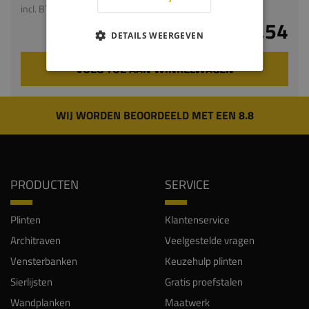
incl. BTW
€ 18,54
DETAILS WEERGEVEN
VOEG TOE AAN WINKELWAGEN
WIJ WORDEN BEOORDEELD MET EEN 8.8
PRODUCTEN
SERVICE
Plinten
Klantenservice
Architraven
Veelgestelde vragen
Vensterbanken
Keuzehulp plinten
Sierlijsten
Gratis proefstalen
Wandplanken
Maatwerk