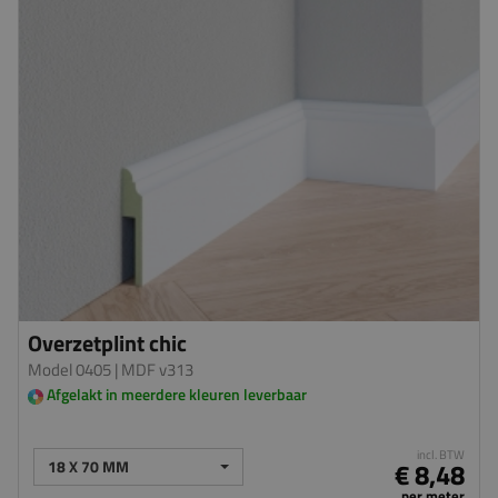
Overzetplint chic
Model 0405
| MDF v313
Afgelakt in meerdere kleuren leverbaar
incl. BTW
18 X 70 MM
€ 8,48
per meter