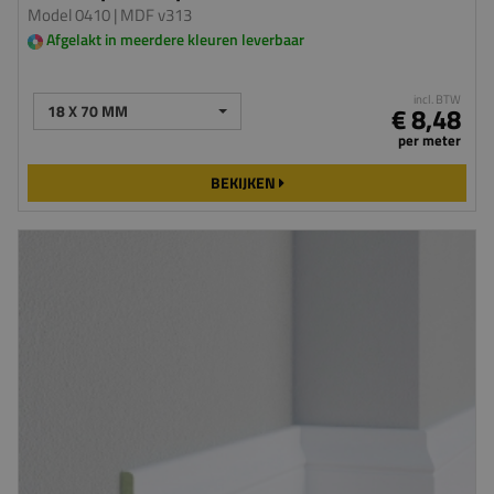
Model 0410
| MDF v313
Afgelakt in meerdere kleuren leverbaar
incl. BTW
18 X 70 MM
€ 8,48
per meter
BEKIJKEN