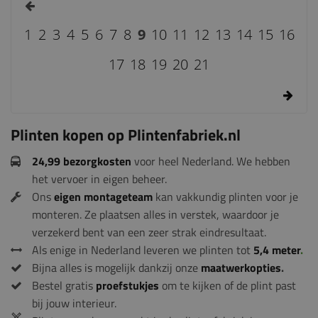
1
2
3
4
5
6
7
8
9
10
11
12
13
14
15
16
17
18
19
20
21
Plinten kopen op Plintenfabriek.nl
24,99 bezorgkosten
voor heel Nederland. We hebben
het vervoer in eigen beheer.
Ons
eigen montageteam
kan vakkundig plinten voor je
monteren. Ze plaatsen alles in verstek, waardoor je
verzekerd bent van een zeer strak eindresultaat.
Als enige in Nederland leveren we plinten tot
5,4 meter
.
Bijna alles is mogelijk dankzij onze
maatwerkopties
.
Bestel gratis
proefstukjes
om te kijken of de plint past
bij jouw interieur.