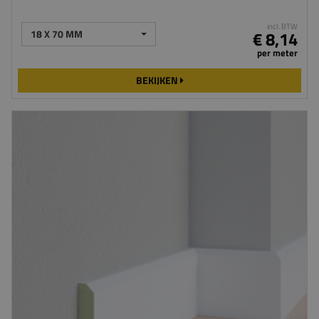
incl. BTW
18 X 70 MM
€ 8,14
per meter
BEKIJKEN