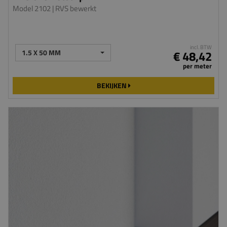
Model 2102
| RVS bewerkt
incl. BTW
1.5 X 50 MM
€ 48,42
per meter
BEKIJKEN