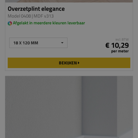
Overzetplint elegance
Model 0408
| MDF v313
Afgelakt in meerdere kleuren leverbaar
incl. BTW
18 X 120 MM
€ 10,29
per meter
BEKIJKEN