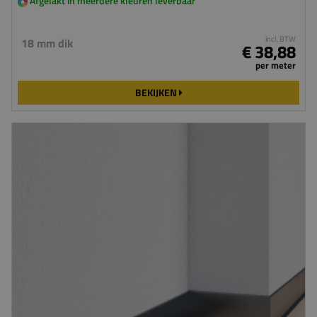
Afgelakt in meerdere kleuren leverbaar
incl. BTW
18 mm dik
€ 38,88
per meter
BEKIJKEN