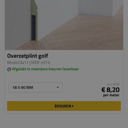
Overzetplint golf
Model 0411
| MDF v313
Afgelakt in meerdere kleuren leverbaar
incl. BTW
18 X 90 MM
€ 8,20
per meter
BEKIJKEN