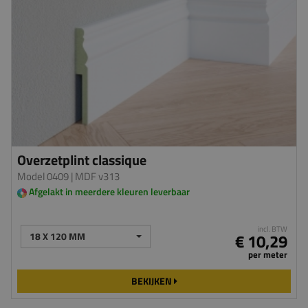
Overzetplint classique
Model 0409
| MDF v313
Afgelakt in meerdere kleuren leverbaar
incl. BTW
18 X 120 MM
€ 10,29
per meter
BEKIJKEN