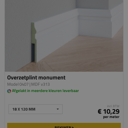
Overzetplint monument
Model 0407
| MDF v313
Afgelakt in meerdere kleuren leverbaar
incl. BTW
18 X 120 MM
€ 10,29
per meter
BEKIJKEN