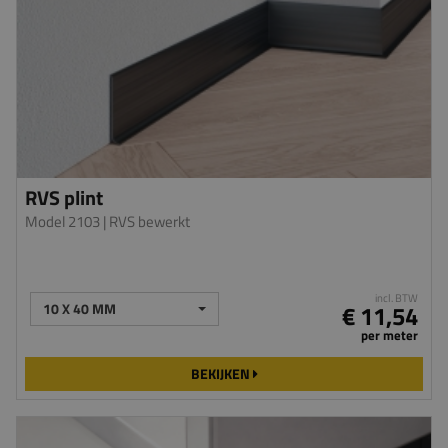
RVS plint
Model 2103
| RVS bewerkt
incl. BTW
10 X 40 MM
€ 11,54
per meter
BEKIJKEN