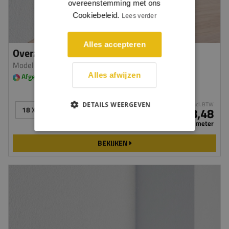
overeenstemming met ons
Cookiebeleid.
Lees verder
Alles accepteren
Overzetplint kraal
Model 0404
| MDF v313
Alles afwijzen
Afgelakt in meerdere kleuren leverbaar
DETAILS WEERGEVEN
incl. BTW
18 X 70 MM
€ 8,48
per meter
BEKIJKEN