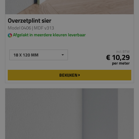
Overzetplint sier
Model 0406
| MDF v313
Afgelakt in meerdere kleuren leverbaar
incl. BTW
18 X 120 MM
€ 10,29
per meter
BEKIJKEN