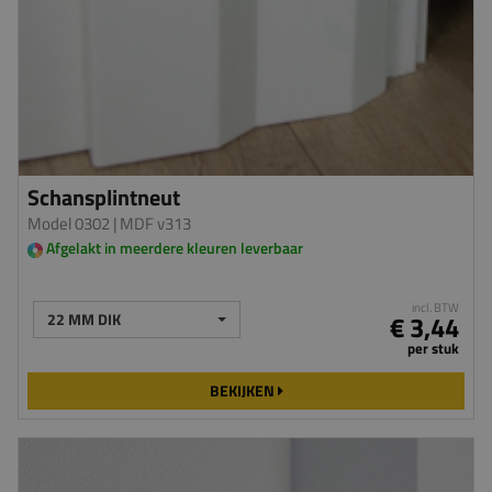
Schansplintneut
Model 0302
| MDF v313
Afgelakt in meerdere kleuren leverbaar
incl. BTW
22 MM DIK
€ 3,44
per stuk
BEKIJKEN