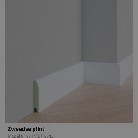
Zweedse plint
Model 0143
| MDF v313