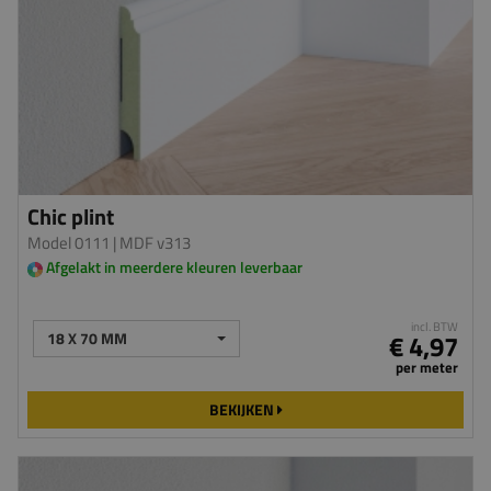
Chic plint
Model 0111
| MDF v313
Afgelakt in meerdere kleuren leverbaar
incl. BTW
18 X 70 MM
€ 4,97
per meter
BEKIJKEN