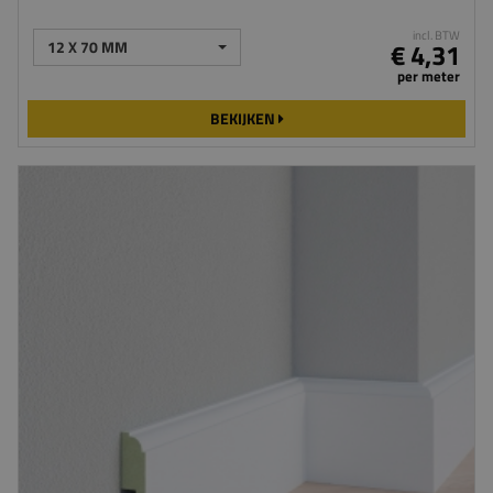
incl. BTW
12 X 70 MM
€ 4,31
per meter
BEKIJKEN