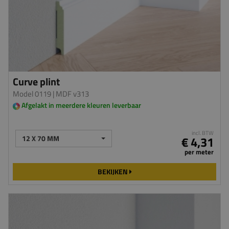
Curve plint
Model 0119
| MDF v313
Afgelakt in meerdere kleuren leverbaar
incl. BTW
12 X 70 MM
€ 4,31
per meter
BEKIJKEN