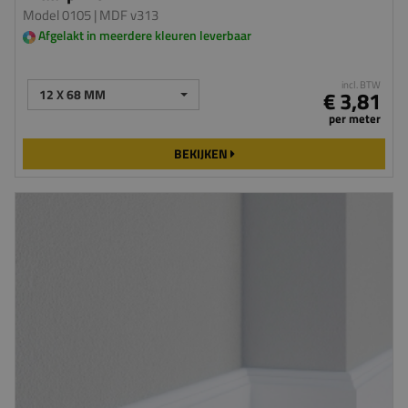
Model 0105
| MDF v313
Afgelakt in meerdere kleuren leverbaar
incl. BTW
12 X 68 MM
€ 3,81
per meter
BEKIJKEN