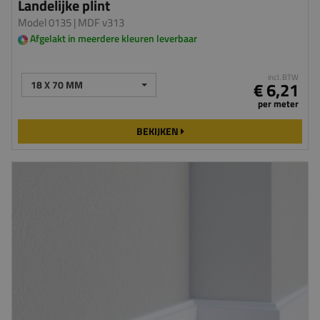
Landelijke plint
Model 0135
| MDF v313
Afgelakt in meerdere kleuren leverbaar
incl. BTW
18 X 70 MM
€ 6,21
per meter
BEKIJKEN