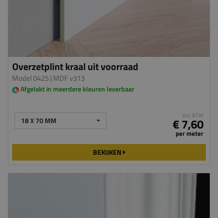
Overzetplint kraal uit voorraad
Model 0425
| MDF v313
Afgelakt in meerdere kleuren leverbaar
incl. BTW
18 X 70 MM
€ 7,60
per meter
BEKIJKEN