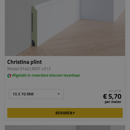
Christina plint
Model 0140
| MDF v313
Afgelakt in meerdere kleuren leverbaar
incl. BTW
15 X 70 MM
€ 5,70
per meter
BEKIJKEN