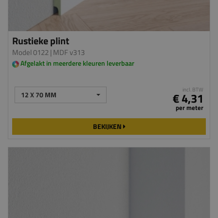
Rustieke plint
Model 0122
| MDF v313
Afgelakt in meerdere kleuren leverbaar
incl. BTW
12 X 70 MM
€ 4,31
per meter
BEKIJKEN