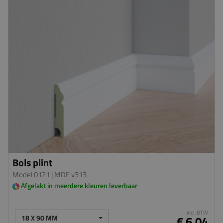
Bols plint
Model 0121
| MDF v313
Afgelakt in meerdere kleuren leverbaar
incl. BTW
18 X 90 MM
€ 6,04