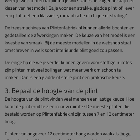
Weet je welk materiaal plinten je wilt? Dan is de volgende stap het
kiezen van het model. Ga je voor een strakke, gladde plint, of liever
een plint met een klassieke, romantische of chique uitstraling?
De freesmachines van Plintenfabriek.nl kunnen allerlei bochten en
gedetailleerde afwerkingen maken. De keuze van het model is een
kwestie van smaak. Bij de meeste modellen in de webshop staat
omschreven in welk soort interieur de plint goed zou passen.
De enige tip die we je verder kunnen geven: voor stoffige ruimtes
zijn plinten met veel bollingen wat meer werk om schoon te
maken. Dan is een gladde of steile plint een praktische keuze.
3. Bepaal de hoogte van de plint
De hoogte van de plint vinden veel mensen een lastige keuze. Hoe
komt de plint eruit te zien in jouw ruimte? De meeste plinten die
besteld worden op Plintenfabriek.nl zijn tussen 7 en 12 centimeter
hoog.
Plinten van ongeveer 12 centimeter hoog worden vaak als
'hoge