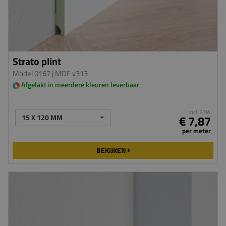
Strato plint
Model 0167
| MDF v313
Afgelakt in meerdere kleuren leverbaar
incl. BTW
15 X 120 MM
€ 7,87
per meter
BEKIJKEN