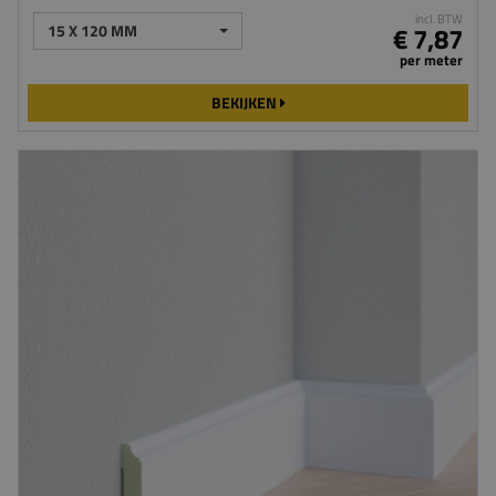
incl. BTW
15 X 120 MM
€ 7,87
per meter
BEKIJKEN