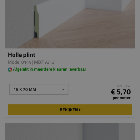
Holle plint
Model 0144
| MDF v313
Afgelakt in meerdere kleuren leverbaar
incl. BTW
15 X 70 MM
€ 5,70
per meter
BEKIJKEN