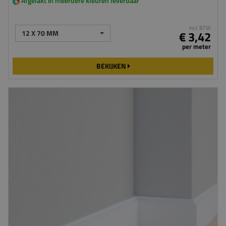
Afgelakt in meerdere kleuren leverbaar
incl. BTW
12 X 70 MM
€ 3,42
per meter
BEKIJKEN