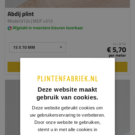
Abdij plint
Model 0124
| MDF v313
Afgelakt in meerdere kleuren leverbaar
incl. BTW
15 X 70 MM
€ 5,70
per meter
BEKIJKEN
Deze website maakt
gebruik van cookies.
Deze website gebruikt cookies om
uw gebruikerservaring te verbeteren.
Door onze website te gebruiken,
stemt u in met alle cookies in