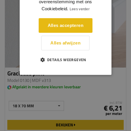
overeenstemming met ons
Cookiebeleid.
Lees verder
Alles accepteren
Alles afwijzen
DETAILS WEERGEVEN
Gracieuze plint
Model 0130
| MDF v313
Afgelakt in meerdere kleuren leverbaar
incl. BTW
18 X 70 MM
€ 6,21
per meter
BEKIJKEN