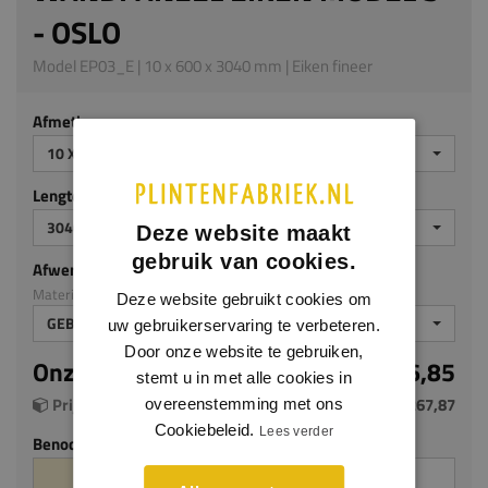
- OSLO
Model EP03_E | 10 x 600 x 3040 mm | Eiken fineer
Afmeting
10 X 600 X 3040 MM
Lengte (mm)
3040
Deze website maakt
gebruik van cookies.
Afwerking
Materiaal: Eiken fineer
Deze website gebruikt cookies om
GEBEITST ZG
uw gebruikerservaring te verbeteren.
Door onze website te gebruiken,
Onze prijs per m²
€ 146,85
stemt u in met alle cookies in
Prijs per plaat (1.824 m²)
€ 267,87
overeenstemming met ons
Cookiebeleid.
Lees verder
Benodigde aantal m²
Aantal platen