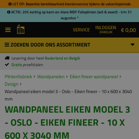
LET OP: Beperkte bereikbaarheid klantenservice tijdens de vakantieperiode
ACTIE: 20% korting op kant-en-klare MDF Folieplinten (wit & zwart) - t/m 31
augustus *
INLOGGEN
€ 0,00
SERVICE
ZAKELIJK
ZOEKEN DOOR ONS ASSORTIMENT
Levering door heel
Nederland en België
Gratis
proefstalen
Plintenfabriek
Wandpanelen
Eiken fineer wandpaneel
Design
Wandpaneel eiken model 3 - Oslo - Eiken fineer - 10 x 600 x 3040
mm
WANDPANEEL EIKEN MODEL 3
- OSLO - EIKEN FINEER - 10 X
600 X 3040 MM