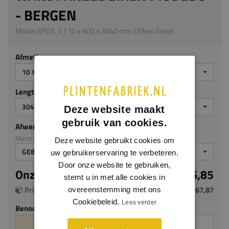
- BERGEN
Model EP03_C | 10 x 600 x 3040 mm | Eiken fineer
Afmeting
10 X 600 X 3040 MM
Lengte (mm)
3040
Deze website maakt
gebruik van cookies.
Afwerking
Materiaal: Eiken fineer
Deze website gebruikt cookies om
GEBEITST ZG
uw gebruikerservaring te verbeteren.
Door onze website te gebruiken,
Onze prijs per m²
€ 146,85
stemt u in met alle cookies in
Prijs per plaat (1.824 m²)
€ 267,87
overeenstemming met ons
Cookiebeleid.
Lees verder
Benodigde aantal m²
Aantal platen