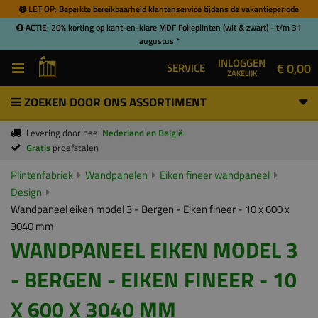
LET OP: Beperkte bereikbaarheid klantenservice tijdens de vakantieperiode
ACTIE: 20% korting op kant-en-klare MDF Folieplinten (wit & zwart) - t/m 31
augustus *
INLOGGEN
€ 0,00
SERVICE
ZAKELIJK
ZOEKEN DOOR ONS ASSORTIMENT
Levering door heel
Nederland en België
Gratis
proefstalen
Plintenfabriek
Wandpanelen
Eiken fineer wandpaneel
Design
Wandpaneel eiken model 3 - Bergen - Eiken fineer - 10 x 600 x
3040 mm
WANDPANEEL EIKEN MODEL 3
- BERGEN - EIKEN FINEER - 10
X 600 X 3040 MM