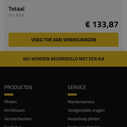
Totaal
incl. BTW
€ 133,87
VOEG TOE AAN WINKELWAGEN
WIJ WORDEN BEOORDEELD MET EEN 8.8
PRODUCTEN
SERVICE
Plinten
Klantenservice
Architraven
Veelgestelde vragen
Vensterbanken
Keuzehulp plinten