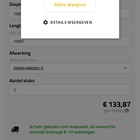
Diepte mm (milimeters)
Alles afwijzen
DETAILS WEERGEVEN
Lengte mm (milimeters)
Van 100mm tot en met 3300mm
Afwerking
Materiaal: Eiken
ONBEHANDELD
Aantal stuks
€ 133,87
per meter
Je hebt gekozen voor maatwerk, de verwachte
levertijd bedraagt 8-10 werkdagen